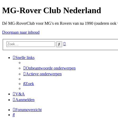
MG-Rover Club Nederland
Dé MG-RoverClub voor MG's en Rovers van na 1990 (ouderen ook
Doorgaan naar inhoud
Uitgebreid
Zoek
zoeken
Snelle links
Onbeantwoorde onderwerpen
Actieve onderwerpen
Zoek
V&A
Aanmelden
Forumoverzicht
Zoek