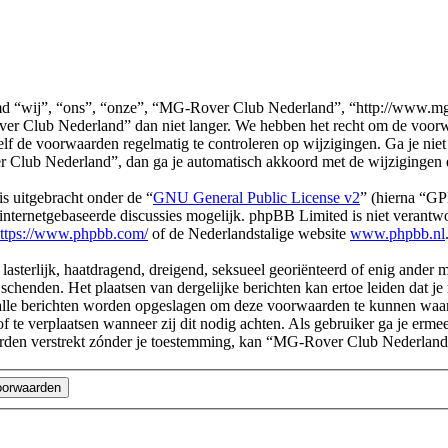
“wij”, “ons”, “onze”, “MG-Rover Club Nederland”, “http://www.mg-r.
er Club Nederland” dan niet langer. We hebben het recht om de voorwa
 zelf de voorwaarden regelmatig te controleren op wijzigingen. Ga je ni
Club Nederland”, dan ga je automatisch akkoord met de wijzigingen 
s uitgebracht onder de “
GNU General Public License v2
” (hierna “G
ternetgebaseerde discussies mogelijk. phpBB Limited is niet verantwoo
ttps://www.phpbb.com/
of de Nederlandstalige website
www.phpbb.nl
, lasterlijk, haatdragend, dreigend, seksueel georiënteerd of enig ander
chenden. Het plaatsen van dergelijke berichten kan ertoe leiden dat j
n alle berichten worden opgeslagen om deze voorwaarden te kunnen wa
of te verplaatsen wanneer zij dit nodig achten. Als gebruiker ga je erme
l worden verstrekt zónder je toestemming, kan “MG-Rover Club Nederl