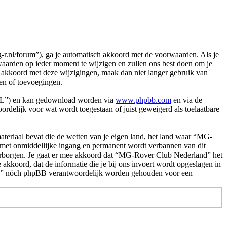
nl/forum”), ga je automatisch akkoord met de voorwaarden. Als je
arden op ieder moment te wijzigen en zullen ons best doen om je
et akkoord met deze wijzigingen, maak dan niet langer gebruik van
en of toevoegingen.
PL”) en kan gedownload worden via
www.phpbb.com
en via de
rdelijk voor wat wordt toegestaan of juist geweigerd als toelaatbare
.
 materiaal bevat die de wetten van je eigen land, het land waar “MG-
e met onmiddellijke ingang en permanent wordt verbannen van dit
arborgen. Je gaat er mee akkoord dat “MG-Rover Club Nederland” het
e akkoord, dat de informatie die je bij ons invoert wordt opgeslagen in
and” nóch phpBB verantwoordelijk worden gehouden voor een