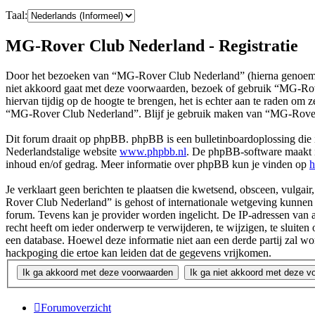
Taal:
MG-Rover Club Nederland - Registratie
Door het bezoeken van “MG-Rover Club Nederland” (hierna genoemd 
niet akkoord gaat met deze voorwaarden, bezoek of gebruik “MG-Rov
hiervan tijdig op de hoogte te brengen, het is echter aan te raden om
“MG-Rover Club Nederland”. Blijf je gebruik maken van “MG-Rover 
Dit forum draait op phpBB. phpBB is een bulletinboardoplossing die i
Nederlandstalige website
www.phpbb.nl
. De phpBB-software maakt in
inhoud en/of gedrag. Meer informatie over phpBB kun je vinden op
h
Je verklaart geen berichten te plaatsen die kwetsend, obsceen, vulgair
Rover Club Nederland” is gehost of internationale wetgeving kunnen s
forum. Tevens kan je provider worden ingelicht. De IP-adressen va
recht heeft om ieder onderwerp te verwijderen, te wijzigen, te sluiten 
een database. Hoewel deze informatie niet aan een derde partij za
hackpoging die ertoe kan leiden dat de gegevens vrijkomen.
Forumoverzicht