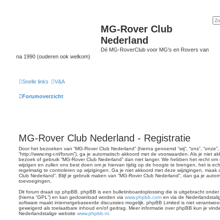
MG-Rover Club
Nederland
Dé MG-RoverClub voor MG's en Rovers van
na 1990 (ouderen ook welkom)
Snelle links
V&A
Forumoverzicht
MG-Rover Club Nederland - Registratie
Door het bezoeken van “MG-Rover Club Nederland” (hierna genoemd “wij”, “ons”, “onze”
“http://www.mg-r.nl/forum”), ga je automatisch akkoord met de voorwaarden. Als je niet 
bezoek of gebruik “MG-Rover Club Nederland” dan niet langer. We hebben het recht om
wijzigen en zullen ons best doen om je hiervan tijdig op de hoogte te brengen, het is e
regelmatig te controleren op wijzigingen. Ga je niet akkoord met deze wijzigingen, maak
Club Nederland”. Blijf je gebruik maken van “MG-Rover Club Nederland”, dan ga je autom
toevoegingen.
Dit forum draait op phpBB. phpBB is een bulletinboardoplossing die is uitgebracht onder
(hierna “GPL”) en kan gedownload worden via
www.phpbb.com
en via de Nederlandstali
software maakt internetgebaseerde discussies mogelijk. phpBB Limited is niet verantwoord
geweigerd als toelaatbare inhoud en/of gedrag. Meer informatie over phpBB kun je vin
Nederlandstalige website
www.phpbb.nl
.