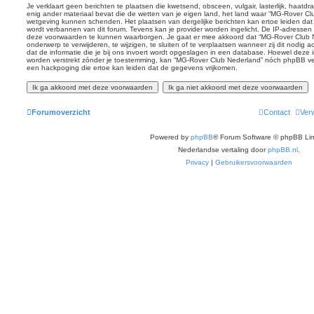
Je verklaart geen berichten te plaatsen die kwetsend, obsceen, vulgair, lasterlijk, haatd
enig ander materiaal bevat die de wetten van je eigen land, het land waar “MG-Rover Clu
wetgeving kunnen schenden. Het plaatsen van dergelijke berichten kan ertoe leiden dat
wordt verbannen van dit forum. Tevens kan je provider worden ingelicht. De IP-adresse
deze voorwaarden te kunnen waarborgen. Je gaat er mee akkoord dat “MG-Rover Club Ne
onderwerp te verwijderen, te wijzigen, te sluiten of te verplaatsen wanneer zij dit nodig 
dat de informatie die je bij ons invoert wordt opgeslagen in een database. Hoewel deze in
worden verstrekt zónder je toestemming, kan “MG-Rover Club Nederland” nóch phpBB v
een hackpoging die ertoe kan leiden dat de gegevens vrijkomen.
Forumoverzicht
Contact
Verw
Powered by
phpBB
® Forum Software © phpBB Lim
Nederlandse vertaling door
phpBB.nl
.
Privacy
|
Gebruikersvoorwaarden