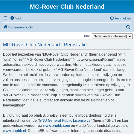
MG-Rover Club Nederland
V&A
Aanmelden
Z
Forumoverzicht
o
Taal:
e
MG-Rover Club Nederland - Registratie
k
Door het bezoeken van “MG-Rover Club Nederland” (hierna genoemd “wij”,
“ons”, “onze”, “MG-Rover Club Nederland”, “http://www.mg-r.nl/forum”), ga je
automatisch akkoord met de voorwaarden. Als je niet akkoord gaat met deze
voorwaarden, bezoek of gebruik “MG-Rover Club Nederland” dan niet langer.
We hebben het recht om de voorwaarden op ieder moment te wijzigen en
zullen ons best doen om je hiervan tijdig op de hoogte te brengen, het is echter
aan te raden om zelf de voorwaarden regelmatig te controleren op wijzigingen.
Ga je niet akkoord met deze wijzigingen, maak dan niet langer gebruik van
“MG-Rover Club Nederland”. Blijf je gebruik maken van “MG-Rover Club
Nederland”, dan ga je automatisch akkoord met de wijzigingen en of
toevoegingen.
Dit forum draait op phpBB. phpBB is een bulletinboardoplossing die is
uitgebracht onder de “
GNU General Public License v2
” (hierna “GPL”) en kan
gedownload worden via
www.phpbb.com
en via de Nederlandstalige website
www.phpbb.nl
. De phpBB-software maakt internetgebaseerde discussies