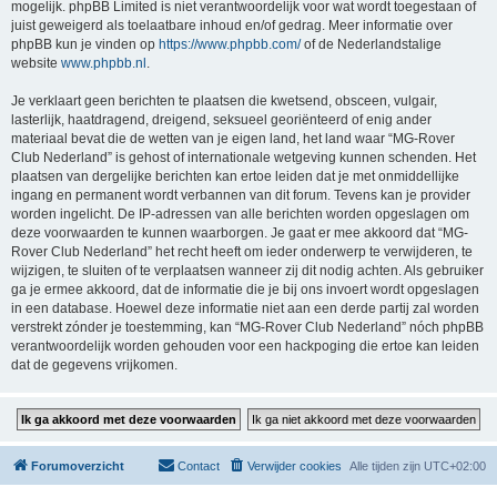
mogelijk. phpBB Limited is niet verantwoordelijk voor wat wordt toegestaan of
juist geweigerd als toelaatbare inhoud en/of gedrag. Meer informatie over
phpBB kun je vinden op
https://www.phpbb.com/
of de Nederlandstalige
website
www.phpbb.nl
.
Je verklaart geen berichten te plaatsen die kwetsend, obsceen, vulgair,
lasterlijk, haatdragend, dreigend, seksueel georiënteerd of enig ander
materiaal bevat die de wetten van je eigen land, het land waar “MG-Rover
Club Nederland” is gehost of internationale wetgeving kunnen schenden. Het
plaatsen van dergelijke berichten kan ertoe leiden dat je met onmiddellijke
ingang en permanent wordt verbannen van dit forum. Tevens kan je provider
worden ingelicht. De IP-adressen van alle berichten worden opgeslagen om
deze voorwaarden te kunnen waarborgen. Je gaat er mee akkoord dat “MG-
Rover Club Nederland” het recht heeft om ieder onderwerp te verwijderen, te
wijzigen, te sluiten of te verplaatsen wanneer zij dit nodig achten. Als gebruiker
ga je ermee akkoord, dat de informatie die je bij ons invoert wordt opgeslagen
in een database. Hoewel deze informatie niet aan een derde partij zal worden
verstrekt zónder je toestemming, kan “MG-Rover Club Nederland” nóch phpBB
verantwoordelijk worden gehouden voor een hackpoging die ertoe kan leiden
dat de gegevens vrijkomen.
Forumoverzicht
Contact
Verwijder cookies
Alle tijden zijn
UTC+02:00