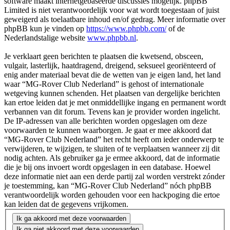
software maakt internetgebaseerde discussies mogelijk. phpBB
Limited is niet verantwoordelijk voor wat wordt toegestaan of juist
geweigerd als toelaatbare inhoud en/of gedrag. Meer informatie over
phpBB kun je vinden op
https://www.phpbb.com/
of de
Nederlandstalige website
www.phpbb.nl
.
Je verklaart geen berichten te plaatsen die kwetsend, obsceen,
vulgair, lasterlijk, haatdragend, dreigend, seksueel georiënteerd of
enig ander materiaal bevat die de wetten van je eigen land, het land
waar “MG-Rover Club Nederland” is gehost of internationale
wetgeving kunnen schenden. Het plaatsen van dergelijke berichten
kan ertoe leiden dat je met onmiddellijke ingang en permanent wordt
verbannen van dit forum. Tevens kan je provider worden ingelicht.
De IP-adressen van alle berichten worden opgeslagen om deze
voorwaarden te kunnen waarborgen. Je gaat er mee akkoord dat
“MG-Rover Club Nederland” het recht heeft om ieder onderwerp te
verwijderen, te wijzigen, te sluiten of te verplaatsen wanneer zij dit
nodig achten. Als gebruiker ga je ermee akkoord, dat de informatie
die je bij ons invoert wordt opgeslagen in een database. Hoewel
deze informatie niet aan een derde partij zal worden verstrekt zónder
je toestemming, kan “MG-Rover Club Nederland” nóch phpBB
verantwoordelijk worden gehouden voor een hackpoging die ertoe
kan leiden dat de gegevens vrijkomen.