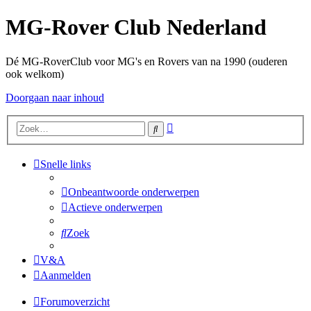
MG-Rover Club Nederland
Dé MG-RoverClub voor MG's en Rovers van na 1990 (ouderen
ook welkom)
Doorgaan naar inhoud
Uitgebreid
Zoek
zoeken
Snelle links
Onbeantwoorde onderwerpen
Actieve onderwerpen
Zoek
V&A
Aanmelden
Forumoverzicht