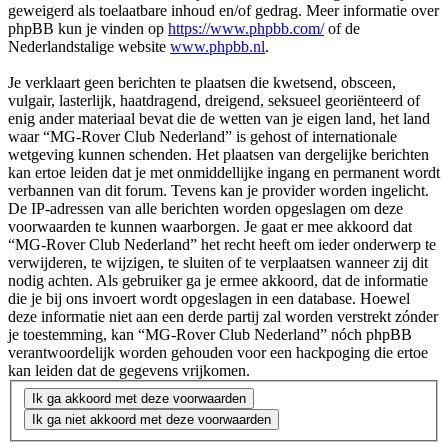
geweigerd als toelaatbare inhoud en/of gedrag. Meer informatie over
phpBB kun je vinden op
https://www.phpbb.com/
of de
Nederlandstalige website
www.phpbb.nl
.
Je verklaart geen berichten te plaatsen die kwetsend, obsceen,
vulgair, lasterlijk, haatdragend, dreigend, seksueel georiënteerd of
enig ander materiaal bevat die de wetten van je eigen land, het land
waar “MG-Rover Club Nederland” is gehost of internationale
wetgeving kunnen schenden. Het plaatsen van dergelijke berichten
kan ertoe leiden dat je met onmiddellijke ingang en permanent wordt
verbannen van dit forum. Tevens kan je provider worden ingelicht.
De IP-adressen van alle berichten worden opgeslagen om deze
voorwaarden te kunnen waarborgen. Je gaat er mee akkoord dat
“MG-Rover Club Nederland” het recht heeft om ieder onderwerp te
verwijderen, te wijzigen, te sluiten of te verplaatsen wanneer zij dit
nodig achten. Als gebruiker ga je ermee akkoord, dat de informatie
die je bij ons invoert wordt opgeslagen in een database. Hoewel
deze informatie niet aan een derde partij zal worden verstrekt zónder
je toestemming, kan “MG-Rover Club Nederland” nóch phpBB
verantwoordelijk worden gehouden voor een hackpoging die ertoe
kan leiden dat de gegevens vrijkomen.