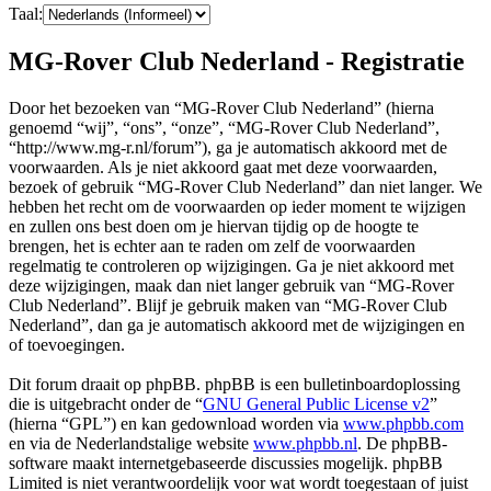
Taal:
MG-Rover Club Nederland - Registratie
Door het bezoeken van “MG-Rover Club Nederland” (hierna
genoemd “wij”, “ons”, “onze”, “MG-Rover Club Nederland”,
“http://www.mg-r.nl/forum”), ga je automatisch akkoord met de
voorwaarden. Als je niet akkoord gaat met deze voorwaarden,
bezoek of gebruik “MG-Rover Club Nederland” dan niet langer. We
hebben het recht om de voorwaarden op ieder moment te wijzigen
en zullen ons best doen om je hiervan tijdig op de hoogte te
brengen, het is echter aan te raden om zelf de voorwaarden
regelmatig te controleren op wijzigingen. Ga je niet akkoord met
deze wijzigingen, maak dan niet langer gebruik van “MG-Rover
Club Nederland”. Blijf je gebruik maken van “MG-Rover Club
Nederland”, dan ga je automatisch akkoord met de wijzigingen en
of toevoegingen.
Dit forum draait op phpBB. phpBB is een bulletinboardoplossing
die is uitgebracht onder de “
GNU General Public License v2
”
(hierna “GPL”) en kan gedownload worden via
www.phpbb.com
en via de Nederlandstalige website
www.phpbb.nl
. De phpBB-
software maakt internetgebaseerde discussies mogelijk. phpBB
Limited is niet verantwoordelijk voor wat wordt toegestaan of juist