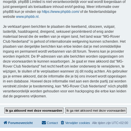
mogelijk. phpBB Limited is niet verantwoordelijk voor wat wordt toegestaan of
juist geweigerd als toelaatbare inhoud en/of gedrag. Meer informatie over
phpBB kun je vinden op
https://www.phpbb.com/
of de Nederlandstalige
website
www.phpbb.nl
.
Je verklaart geen berichten te plaatsen die kwetsend, obsceen, vulgair,
lasterlijk, haatdragend, dreigend, seksueel georiënteerd of enig ander
materiaal bevat die de wetten van je eigen land, het land waar “MG-Rover
Club Nederland” is gehost of internationale wetgeving kunnen schenden. Het
plaatsen van dergelijke berichten kan ertoe leiden dat je met onmiddellijke
ingang en permanent wordt verbannen van dit forum. Tevens kan je provider
worden ingelicht. De IP-adressen van alle berichten worden opgeslagen om
deze voorwaarden te kunnen waarborgen. Je gaat er mee akkoord dat “MG-
Rover Club Nederland” het recht heeft om ieder onderwerp te verwijderen, te
wijzigen, te sluiten of te verplaatsen wanneer zij dit nodig achten. Als gebruiker
ga je ermee akkoord, dat de informatie die je bij ons invoert wordt opgeslagen
in een database. Hoewel deze informatie niet aan een derde partij zal worden
verstrekt zónder je toestemming, kan “MG-Rover Club Nederland” nóch phpBB
verantwoordelijk worden gehouden voor een hackpoging die ertoe kan leiden
dat de gegevens vrijkomen.
Forumoverzicht
Contact
Verwijder cookies
Alle tijden zijn
UTC+02:00