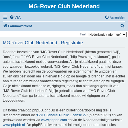
MG-Rover Club Nederland
V&A
Aanmelden
Z
Forumoverzicht
o
Taal:
e
MG-Rover Club Nederland - Registratie
k
Door het bezoeken van “MG-Rover Club Nederland” (hierna genoemd “wij”,
“ons”, “onze”, “MG-Rover Club Nederland”, “http://www.mg-r.nl/forum”), ga je
automatisch akkoord met de voorwaarden. Als je niet akkoord gaat met deze
voorwaarden, bezoek of gebruik “MG-Rover Club Nederland” dan niet langer.
We hebben het recht om de voorwaarden op ieder moment te wijzigen en
zullen ons best doen om je hiervan tijdig op de hoogte te brengen, het is echter
aan te raden om zelf de voorwaarden regelmatig te controleren op wijzigingen.
Ga je niet akkoord met deze wijzigingen, maak dan niet langer gebruik van
“MG-Rover Club Nederland”. Blijf je gebruik maken van “MG-Rover Club
Nederland”, dan ga je automatisch akkoord met de wijzigingen en of
toevoegingen.
Dit forum draait op phpBB. phpBB is een bulletinboardoplossing die is
uitgebracht onder de “
GNU General Public License v2
” (hierna “GPL”) en kan
gedownload worden via
www.phpbb.com
en via de Nederlandstalige website
www.phpbb.nl
. De phpBB-software maakt internetgebaseerde discussies