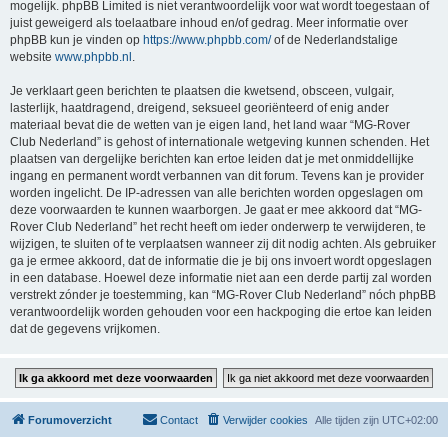
mogelijk. phpBB Limited is niet verantwoordelijk voor wat wordt toegestaan of
juist geweigerd als toelaatbare inhoud en/of gedrag. Meer informatie over
phpBB kun je vinden op
https://www.phpbb.com/
of de Nederlandstalige
website
www.phpbb.nl
.
Je verklaart geen berichten te plaatsen die kwetsend, obsceen, vulgair,
lasterlijk, haatdragend, dreigend, seksueel georiënteerd of enig ander
materiaal bevat die de wetten van je eigen land, het land waar “MG-Rover
Club Nederland” is gehost of internationale wetgeving kunnen schenden. Het
plaatsen van dergelijke berichten kan ertoe leiden dat je met onmiddellijke
ingang en permanent wordt verbannen van dit forum. Tevens kan je provider
worden ingelicht. De IP-adressen van alle berichten worden opgeslagen om
deze voorwaarden te kunnen waarborgen. Je gaat er mee akkoord dat “MG-
Rover Club Nederland” het recht heeft om ieder onderwerp te verwijderen, te
wijzigen, te sluiten of te verplaatsen wanneer zij dit nodig achten. Als gebruiker
ga je ermee akkoord, dat de informatie die je bij ons invoert wordt opgeslagen
in een database. Hoewel deze informatie niet aan een derde partij zal worden
verstrekt zónder je toestemming, kan “MG-Rover Club Nederland” nóch phpBB
verantwoordelijk worden gehouden voor een hackpoging die ertoe kan leiden
dat de gegevens vrijkomen.
Forumoverzicht
Contact
Verwijder cookies
Alle tijden zijn
UTC+02:00