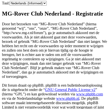
Taal:
MG-Rover Club Nederland - Registratie
Door het bezoeken van “MG-Rover Club Nederland” (hierna
genoemd “wij”, “ons”, “onze”, “MG-Rover Club Nederland”,
“http://www.mg-r.nl/forum”), ga je automatisch akkoord met de
voorwaarden. Als je niet akkoord gaat met deze voorwaarden,
bezoek of gebruik “MG-Rover Club Nederland” dan niet langer. We
hebben het recht om de voorwaarden op ieder moment te wijzigen
en zullen ons best doen om je hiervan tijdig op de hoogte te
brengen, het is echter aan te raden om zelf de voorwaarden
regelmatig te controleren op wijzigingen. Ga je niet akkoord met
deze wijzigingen, maak dan niet langer gebruik van “MG-Rover
Club Nederland”. Blijf je gebruik maken van “MG-Rover Club
Nederland”, dan ga je automatisch akkoord met de wijzigingen en
of toevoegingen.
Dit forum draait op phpBB. phpBB is een bulletinboardoplossing
die is uitgebracht onder de “
GNU General Public License v2
”
(hierna “GPL”) en kan gedownload worden via
www.phpbb.com
en via de Nederlandstalige website
www.phpbb.nl
. De phpBB-
software maakt internetgebaseerde discussies mogelijk. phpBB
Limited is niet verantwoordelijk voor wat wordt toegestaan of juist