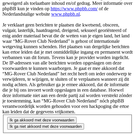
geweigerd als toelaatbare inhoud en/of gedrag. Meer informatie over
phpBB kun je vinden op
https://www.phpbb.com/
of de
Nederlandstalige website
www.phpbb.nl
.
Je verklaart geen berichten te plaatsen die kwetsend, obsceen,
vulgair, lasterlijk, haatdragend, dreigend, seksueel georiënteerd of
enig ander materiaal bevat die de wetten van je eigen land, het land
waar “MG-Rover Club Nederland” is gehost of internationale
wetgeving kunnen schenden. Het plaatsen van dergelijke berichten
kan ertoe leiden dat je met onmiddellijke ingang en permanent wordt
verbannen van dit forum. Tevens kan je provider worden ingelicht.
De IP-adressen van alle berichten worden opgeslagen om deze
voorwaarden te kunnen waarborgen. Je gaat er mee akkoord dat
“MG-Rover Club Nederland” het recht heeft om ieder onderwerp te
verwijderen, te wijzigen, te sluiten of te verplaatsen wanneer zij dit
nodig achten. Als gebruiker ga je ermee akkoord, dat de informatie
die je bij ons invoert wordt opgeslagen in een database. Hoewel
deze informatie niet aan een derde partij zal worden verstrekt zónder
je toestemming, kan “MG-Rover Club Nederland” nóch phpBB
verantwoordelijk worden gehouden voor een hackpoging die ertoe
kan leiden dat de gegevens vrijkomen.