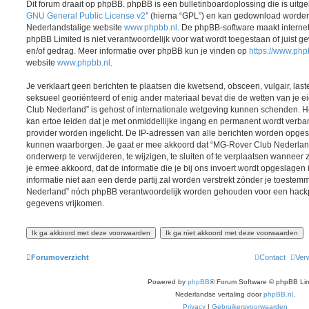
Dit forum draait op phpBB. phpBB is een bulletinboardoplossing die is uitge
GNU General Public License v2
” (hierna “GPL”) en kan gedownload worde
Nederlandstalige website
www.phpbb.nl
. De phpBB-software maakt interne
phpBB Limited is niet verantwoordelijk voor wat wordt toegestaan of juist g
en/of gedrag. Meer informatie over phpBB kun je vinden op
https://www.ph
website
www.phpbb.nl
.
Je verklaart geen berichten te plaatsen die kwetsend, obsceen, vulgair, last
seksueel georiënteerd of enig ander materiaal bevat die de wetten van je 
Club Nederland” is gehost of internationale wetgeving kunnen schenden. He
kan ertoe leiden dat je met onmiddellijke ingang en permanent wordt verba
provider worden ingelicht. De IP-adressen van alle berichten worden opg
kunnen waarborgen. Je gaat er mee akkoord dat “MG-Rover Club Nederland”
onderwerp te verwijderen, te wijzigen, te sluiten of te verplaatsen wanneer z
je ermee akkoord, dat de informatie die je bij ons invoert wordt opgeslage
informatie niet aan een derde partij zal worden verstrekt zónder je toeste
Nederland” nóch phpBB verantwoordelijk worden gehouden voor een hackpo
gegevens vrijkomen.
Forumoverzicht
Contact
Verw
Powered by
phpBB
® Forum Software © phpBB Lim
Nederlandse vertaling door
phpBB.nl
.
Privacy
|
Gebruikersvoorwaarden