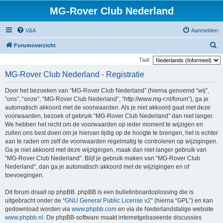
MG-Rover Club Nederland
V&A
Aanmelden
Z
Forumoverzicht
o
Taal:
e
MG-Rover Club Nederland - Registratie
k
Door het bezoeken van “MG-Rover Club Nederland” (hierna genoemd “wij”,
“ons”, “onze”, “MG-Rover Club Nederland”, “http://www.mg-r.nl/forum”), ga je
automatisch akkoord met de voorwaarden. Als je niet akkoord gaat met deze
voorwaarden, bezoek of gebruik “MG-Rover Club Nederland” dan niet langer.
We hebben het recht om de voorwaarden op ieder moment te wijzigen en
zullen ons best doen om je hiervan tijdig op de hoogte te brengen, het is echter
aan te raden om zelf de voorwaarden regelmatig te controleren op wijzigingen.
Ga je niet akkoord met deze wijzigingen, maak dan niet langer gebruik van
“MG-Rover Club Nederland”. Blijf je gebruik maken van “MG-Rover Club
Nederland”, dan ga je automatisch akkoord met de wijzigingen en of
toevoegingen.
Dit forum draait op phpBB. phpBB is een bulletinboardoplossing die is
uitgebracht onder de “
GNU General Public License v2
” (hierna “GPL”) en kan
gedownload worden via
www.phpbb.com
en via de Nederlandstalige website
www.phpbb.nl
. De phpBB-software maakt internetgebaseerde discussies