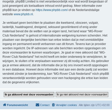
mogelijk. phpBB Limited is niet verantwoordelijk voor wat wordt toegestaan of
juist geweigerd als toelaatbare inhoud en/of gedrag. Meer informatie over
phpBB kun je vinden op
https://www.phpbb.com/
of de Nederlandstalige
website
www.phpbb.nl
.
Je verklaart geen berichten te plaatsen die kwetsend, obsceen, vulgair,
lasterlijk, haatdragend, dreigend, seksueel georiënteerd of enig ander
materiaal bevat die de wetten van je eigen land, het land waar “MG-Rover
Club Nederland” is gehost of internationale wetgeving kunnen schenden. Het
plaatsen van dergelijke berichten kan ertoe leiden dat je met onmiddellijke
ingang en permanent wordt verbannen van dit forum. Tevens kan je provider
worden ingelicht. De IP-adressen van alle berichten worden opgeslagen om
deze voorwaarden te kunnen waarborgen. Je gaat er mee akkoord dat “MG-
Rover Club Nederland” het recht heeft om ieder onderwerp te verwijderen, te
wijzigen, te sluiten of te verplaatsen wanneer zij dit nodig achten. Als gebruiker
ga je ermee akkoord, dat de informatie die je bij ons invoert wordt opgeslagen
in een database. Hoewel deze informatie niet aan een derde partij zal worden
verstrekt zónder je toestemming, kan “MG-Rover Club Nederland” nóch phpBB
verantwoordelijk worden gehouden voor een hackpoging die ertoe kan leiden
dat de gegevens vrijkomen.
Forumoverzicht
Contact
Verwijder cookies
Alle tijden zijn
UTC+02:00