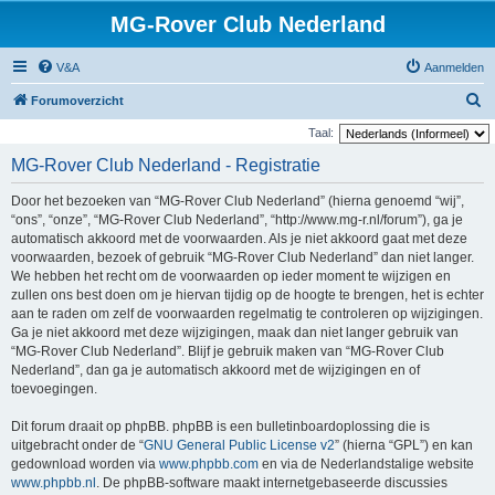
MG-Rover Club Nederland
V&A
Aanmelden
Z
Forumoverzicht
o
Taal:
e
MG-Rover Club Nederland - Registratie
k
Door het bezoeken van “MG-Rover Club Nederland” (hierna genoemd “wij”,
“ons”, “onze”, “MG-Rover Club Nederland”, “http://www.mg-r.nl/forum”), ga je
automatisch akkoord met de voorwaarden. Als je niet akkoord gaat met deze
voorwaarden, bezoek of gebruik “MG-Rover Club Nederland” dan niet langer.
We hebben het recht om de voorwaarden op ieder moment te wijzigen en
zullen ons best doen om je hiervan tijdig op de hoogte te brengen, het is echter
aan te raden om zelf de voorwaarden regelmatig te controleren op wijzigingen.
Ga je niet akkoord met deze wijzigingen, maak dan niet langer gebruik van
“MG-Rover Club Nederland”. Blijf je gebruik maken van “MG-Rover Club
Nederland”, dan ga je automatisch akkoord met de wijzigingen en of
toevoegingen.
Dit forum draait op phpBB. phpBB is een bulletinboardoplossing die is
uitgebracht onder de “
GNU General Public License v2
” (hierna “GPL”) en kan
gedownload worden via
www.phpbb.com
en via de Nederlandstalige website
www.phpbb.nl
. De phpBB-software maakt internetgebaseerde discussies