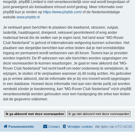
mogelijk. phpBB Limited is niet verantwoordelijk voor wat wordt toegestaan of
juist geweigerd als toelaatbare inhoud en/of gedrag. Meer informatie over
phpBB kun je vinden op
https://www.phpbb.com/
of de Nederlandstalige
website
www.phpbb.nl
.
Je verklaart geen berichten te plaatsen die kwetsend, obsceen, vulgair,
lasterlijk, haatdragend, dreigend, seksueel georiënteerd of enig ander
materiaal bevat die de wetten van je eigen land, het land waar “MG-Rover
Club Nederland” is gehost of internationale wetgeving kunnen schenden. Het
plaatsen van dergelijke berichten kan ertoe leiden dat je met onmiddellijke
ingang en permanent wordt verbannen van dit forum. Tevens kan je provider
worden ingelicht. De IP-adressen van alle berichten worden opgeslagen om
deze voorwaarden te kunnen waarborgen. Je gaat er mee akkoord dat “MG-
Rover Club Nederland” het recht heeft om ieder onderwerp te verwijderen, te
wijzigen, te sluiten of te verplaatsen wanneer zij dit nodig achten. Als gebruiker
ga je ermee akkoord, dat de informatie die je bij ons invoert wordt opgeslagen
in een database. Hoewel deze informatie niet aan een derde partij zal worden
verstrekt zónder je toestemming, kan “MG-Rover Club Nederland” nóch phpBB
verantwoordelijk worden gehouden voor een hackpoging die ertoe kan leiden
dat de gegevens vrijkomen.
Forumoverzicht
Contact
Verwijder cookies
Alle tijden zijn
UTC+02:00