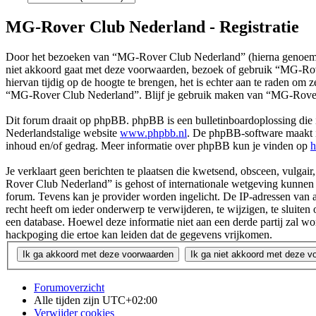
MG-Rover Club Nederland - Registratie
Door het bezoeken van “MG-Rover Club Nederland” (hierna genoemd 
niet akkoord gaat met deze voorwaarden, bezoek of gebruik “MG-Rov
hiervan tijdig op de hoogte te brengen, het is echter aan te raden om
“MG-Rover Club Nederland”. Blijf je gebruik maken van “MG-Rover 
Dit forum draait op phpBB. phpBB is een bulletinboardoplossing die i
Nederlandstalige website
www.phpbb.nl
. De phpBB-software maakt in
inhoud en/of gedrag. Meer informatie over phpBB kun je vinden op
h
Je verklaart geen berichten te plaatsen die kwetsend, obsceen, vulgair
Rover Club Nederland” is gehost of internationale wetgeving kunnen s
forum. Tevens kan je provider worden ingelicht. De IP-adressen va
recht heeft om ieder onderwerp te verwijderen, te wijzigen, te sluiten 
een database. Hoewel deze informatie niet aan een derde partij za
hackpoging die ertoe kan leiden dat de gegevens vrijkomen.
Forumoverzicht
Alle tijden zijn
UTC+02:00
Verwijder cookies