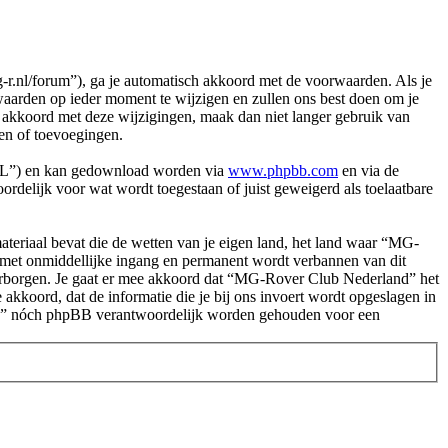
nl/forum”), ga je automatisch akkoord met de voorwaarden. Als je
arden op ieder moment te wijzigen en zullen ons best doen om je
et akkoord met deze wijzigingen, maak dan niet langer gebruik van
en of toevoegingen.
PL”) en kan gedownload worden via
www.phpbb.com
en via de
rdelijk voor wat wordt toegestaan of juist geweigerd als toelaatbare
.
 materiaal bevat die de wetten van je eigen land, het land waar “MG-
e met onmiddellijke ingang en permanent wordt verbannen van dit
arborgen. Je gaat er mee akkoord dat “MG-Rover Club Nederland” het
e akkoord, dat de informatie die je bij ons invoert wordt opgeslagen in
and” nóch phpBB verantwoordelijk worden gehouden voor een