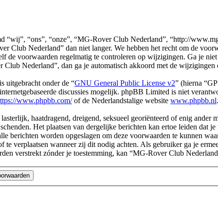
“wij”, “ons”, “onze”, “MG-Rover Club Nederland”, “http://www.mg-r.
er Club Nederland” dan niet langer. We hebben het recht om de voorwa
 zelf de voorwaarden regelmatig te controleren op wijzigingen. Ga je ni
Club Nederland”, dan ga je automatisch akkoord met de wijzigingen 
s uitgebracht onder de “
GNU General Public License v2
” (hierna “G
ternetgebaseerde discussies mogelijk. phpBB Limited is niet verantwoo
ttps://www.phpbb.com/
of de Nederlandstalige website
www.phpbb.nl
, lasterlijk, haatdragend, dreigend, seksueel georiënteerd of enig ander
chenden. Het plaatsen van dergelijke berichten kan ertoe leiden dat j
n alle berichten worden opgeslagen om deze voorwaarden te kunnen wa
of te verplaatsen wanneer zij dit nodig achten. Als gebruiker ga je erme
l worden verstrekt zónder je toestemming, kan “MG-Rover Club Nederl