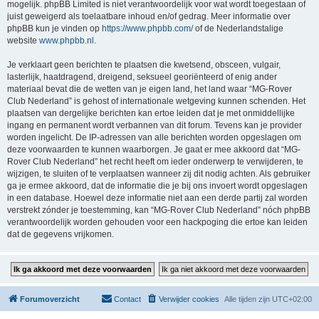
mogelijk. phpBB Limited is niet verantwoordelijk voor wat wordt toegestaan of
juist geweigerd als toelaatbare inhoud en/of gedrag. Meer informatie over
phpBB kun je vinden op
https://www.phpbb.com/
of de Nederlandstalige
website
www.phpbb.nl
.
Je verklaart geen berichten te plaatsen die kwetsend, obsceen, vulgair,
lasterlijk, haatdragend, dreigend, seksueel georiënteerd of enig ander
materiaal bevat die de wetten van je eigen land, het land waar “MG-Rover
Club Nederland” is gehost of internationale wetgeving kunnen schenden. Het
plaatsen van dergelijke berichten kan ertoe leiden dat je met onmiddellijke
ingang en permanent wordt verbannen van dit forum. Tevens kan je provider
worden ingelicht. De IP-adressen van alle berichten worden opgeslagen om
deze voorwaarden te kunnen waarborgen. Je gaat er mee akkoord dat “MG-
Rover Club Nederland” het recht heeft om ieder onderwerp te verwijderen, te
wijzigen, te sluiten of te verplaatsen wanneer zij dit nodig achten. Als gebruiker
ga je ermee akkoord, dat de informatie die je bij ons invoert wordt opgeslagen
in een database. Hoewel deze informatie niet aan een derde partij zal worden
verstrekt zónder je toestemming, kan “MG-Rover Club Nederland” nóch phpBB
verantwoordelijk worden gehouden voor een hackpoging die ertoe kan leiden
dat de gegevens vrijkomen.
Forumoverzicht
Contact
Verwijder cookies
Alle tijden zijn
UTC+02:00