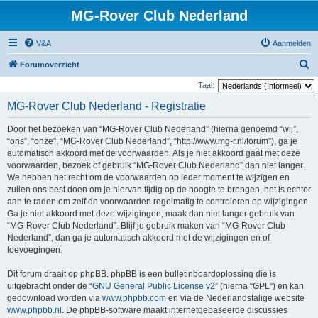
MG-Rover Club Nederland
V&A
Aanmelden
Z
Forumoverzicht
o
Taal:
e
MG-Rover Club Nederland - Registratie
k
Door het bezoeken van “MG-Rover Club Nederland” (hierna genoemd “wij”,
“ons”, “onze”, “MG-Rover Club Nederland”, “http://www.mg-r.nl/forum”), ga je
automatisch akkoord met de voorwaarden. Als je niet akkoord gaat met deze
voorwaarden, bezoek of gebruik “MG-Rover Club Nederland” dan niet langer.
We hebben het recht om de voorwaarden op ieder moment te wijzigen en
zullen ons best doen om je hiervan tijdig op de hoogte te brengen, het is echter
aan te raden om zelf de voorwaarden regelmatig te controleren op wijzigingen.
Ga je niet akkoord met deze wijzigingen, maak dan niet langer gebruik van
“MG-Rover Club Nederland”. Blijf je gebruik maken van “MG-Rover Club
Nederland”, dan ga je automatisch akkoord met de wijzigingen en of
toevoegingen.
Dit forum draait op phpBB. phpBB is een bulletinboardoplossing die is
uitgebracht onder de “
GNU General Public License v2
” (hierna “GPL”) en kan
gedownload worden via
www.phpbb.com
en via de Nederlandstalige website
www.phpbb.nl
. De phpBB-software maakt internetgebaseerde discussies