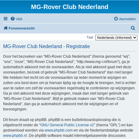
MG-Rover Club Nederland
V&A
Aanmelden
Z
Forumoverzicht
o
Taal:
e
MG-Rover Club Nederland - Registratie
k
Door het bezoeken van “MG-Rover Club Nederland” (hierna genoemd “wij”,
“ons”, “onze”, “MG-Rover Club Nederland”, “http://www.mg-r.nl/forum”), ga je
automatisch akkoord met de voorwaarden. Als je niet akkoord gaat met deze
voorwaarden, bezoek of gebruik “MG-Rover Club Nederland” dan niet langer.
We hebben het recht om de voorwaarden op ieder moment te wijzigen en
zullen ons best doen om je hiervan tijdig op de hoogte te brengen, het is echter
aan te raden om zelf de voorwaarden regelmatig te controleren op wijzigingen.
Ga je niet akkoord met deze wijzigingen, maak dan niet langer gebruik van
“MG-Rover Club Nederland”. Blijf je gebruik maken van “MG-Rover Club
Nederland”, dan ga je automatisch akkoord met de wijzigingen en of
toevoegingen.
Dit forum draait op phpBB. phpBB is een bulletinboardoplossing die is
uitgebracht onder de “
GNU General Public License v2
” (hierna “GPL”) en kan
gedownload worden via
www.phpbb.com
en via de Nederlandstalige website
www.phpbb.nl
. De phpBB-software maakt internetgebaseerde discussies