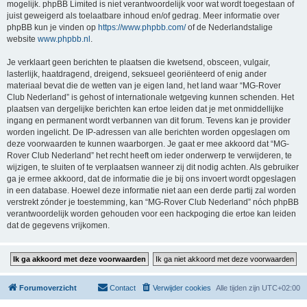
mogelijk. phpBB Limited is niet verantwoordelijk voor wat wordt toegestaan of
juist geweigerd als toelaatbare inhoud en/of gedrag. Meer informatie over
phpBB kun je vinden op
https://www.phpbb.com/
of de Nederlandstalige
website
www.phpbb.nl
.
Je verklaart geen berichten te plaatsen die kwetsend, obsceen, vulgair,
lasterlijk, haatdragend, dreigend, seksueel georiënteerd of enig ander
materiaal bevat die de wetten van je eigen land, het land waar “MG-Rover
Club Nederland” is gehost of internationale wetgeving kunnen schenden. Het
plaatsen van dergelijke berichten kan ertoe leiden dat je met onmiddellijke
ingang en permanent wordt verbannen van dit forum. Tevens kan je provider
worden ingelicht. De IP-adressen van alle berichten worden opgeslagen om
deze voorwaarden te kunnen waarborgen. Je gaat er mee akkoord dat “MG-
Rover Club Nederland” het recht heeft om ieder onderwerp te verwijderen, te
wijzigen, te sluiten of te verplaatsen wanneer zij dit nodig achten. Als gebruiker
ga je ermee akkoord, dat de informatie die je bij ons invoert wordt opgeslagen
in een database. Hoewel deze informatie niet aan een derde partij zal worden
verstrekt zónder je toestemming, kan “MG-Rover Club Nederland” nóch phpBB
verantwoordelijk worden gehouden voor een hackpoging die ertoe kan leiden
dat de gegevens vrijkomen.
Forumoverzicht
Contact
Verwijder cookies
Alle tijden zijn
UTC+02:00