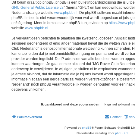
Dit forum draait op phpBB. phpBB is een bulletinboardoplossing die is uitge
GNU General Public License v2
” (hierna “GPL”) en kan gedownload worde
Nederlandstalige website
www.phpbb.nl
. De phpBB-software maakt interne
phpBB Limited is niet verantwoordelijk voor wat wordt toegestaan of juist g
en/of gedrag. Meer informatie over phpBB kun je vinden op
https://www.ph
website
www.phpbb.nl
.
Je verklaart geen berichten te plaatsen die kwetsend, obsceen, vulgair, last
seksueel georiënteerd of enig ander materiaal bevat die de wetten van je 
Club Nederland” is gehost of internationale wetgeving kunnen schenden. He
kan ertoe leiden dat je met onmiddellijke ingang en permanent wordt verba
provider worden ingelicht. De IP-adressen van alle berichten worden opg
kunnen waarborgen. Je gaat er mee akkoord dat “MG-Rover Club Nederland”
onderwerp te verwijderen, te wijzigen, te sluiten of te verplaatsen wanneer z
je ermee akkoord, dat de informatie die je bij ons invoert wordt opgeslage
informatie niet aan een derde partij zal worden verstrekt zónder je toeste
Nederland” nóch phpBB verantwoordelijk worden gehouden voor een hackpo
gegevens vrijkomen.
Forumoverzicht
Contact
Verw
Powered by
phpBB
® Forum Software © phpBB Lim
Nederlandse vertaling door
phpBB.nl
.