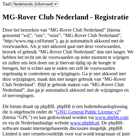
Taal:
MG-Rover Club Nederland - Registratie
Door het bezoeken van “MG-Rover Club Nederland” (hierna
genoemd “wij”, “ons”, “onze”, “MG-Rover Club Nederland”,
“http://www.mg-r.nl/forum”), ga je automatisch akkoord met de
voorwaarden. Als je niet akkoord gaat met deze voorwaarden,
bezoek of gebruik “MG-Rover Club Nederland” dan niet langer. We
hebben het recht om de voorwaarden op ieder moment te wijzigen
en zullen ons best doen om je hiervan tijdig op de hoogte te
brengen, het is echter aan te raden om zelf de voorwaarden
regelmatig te controleren op wijzigingen. Ga je niet akkoord met
deze wijzigingen, maak dan niet langer gebruik van “MG-Rover
Club Nederland”. Blijf je gebruik maken van “MG-Rover Club
Nederland”, dan ga je automatisch akkoord met de wijzigingen en
of toevoegingen.
Dit forum draait op phpBB. phpBB is een bulletinboardoplossing
die is uitgebracht onder de “
GNU General Public License v2
”
(hierna “GPL”) en kan gedownload worden via
www.phpbb.com
en via de Nederlandstalige website
www.phpbb.nl
. De phpBB-
software maakt internetgebaseerde discussies mogelijk. phpBB
Limited is niet verantwoordelijk voor wat wordt toegestaan of juist