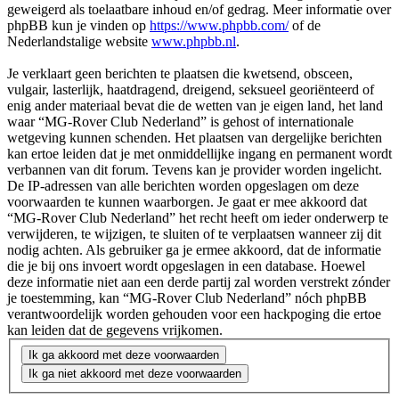
geweigerd als toelaatbare inhoud en/of gedrag. Meer informatie over
phpBB kun je vinden op
https://www.phpbb.com/
of de
Nederlandstalige website
www.phpbb.nl
.
Je verklaart geen berichten te plaatsen die kwetsend, obsceen,
vulgair, lasterlijk, haatdragend, dreigend, seksueel georiënteerd of
enig ander materiaal bevat die de wetten van je eigen land, het land
waar “MG-Rover Club Nederland” is gehost of internationale
wetgeving kunnen schenden. Het plaatsen van dergelijke berichten
kan ertoe leiden dat je met onmiddellijke ingang en permanent wordt
verbannen van dit forum. Tevens kan je provider worden ingelicht.
De IP-adressen van alle berichten worden opgeslagen om deze
voorwaarden te kunnen waarborgen. Je gaat er mee akkoord dat
“MG-Rover Club Nederland” het recht heeft om ieder onderwerp te
verwijderen, te wijzigen, te sluiten of te verplaatsen wanneer zij dit
nodig achten. Als gebruiker ga je ermee akkoord, dat de informatie
die je bij ons invoert wordt opgeslagen in een database. Hoewel
deze informatie niet aan een derde partij zal worden verstrekt zónder
je toestemming, kan “MG-Rover Club Nederland” nóch phpBB
verantwoordelijk worden gehouden voor een hackpoging die ertoe
kan leiden dat de gegevens vrijkomen.