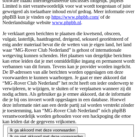
software maakt internetgebaseerde discussies mogelijk. phpBB
Limited is niet verantwoordelijk voor wat wordt toegestaan of juist
geweigerd als toelaatbare inhoud en/of gedrag. Meer informatie over
phpBB kun je vinden op
https://www.phpbb.com/
of de
Nederlandstalige website
www.phpbb.nl
.
Je verklaart geen berichten te plaatsen die kwetsend, obsceen,
vulgair, lasterlijk, haatdragend, dreigend, seksueel georiënteerd of
enig ander materiaal bevat die de wetten van je eigen land, het land
waar “MG-Rover Club Nederland” is gehost of internationale
wetgeving kunnen schenden. Het plaatsen van dergelijke berichten
kan ertoe leiden dat je met onmiddellijke ingang en permanent wordt
verbannen van dit forum. Tevens kan je provider worden ingelicht.
De IP-adressen van alle berichten worden opgeslagen om deze
voorwaarden te kunnen waarborgen. Je gaat er mee akkoord dat
“MG-Rover Club Nederland” het recht heeft om ieder onderwerp te
verwijderen, te wijzigen, te sluiten of te verplaatsen wanneer zij dit
nodig achten. Als gebruiker ga je ermee akkoord, dat de informatie
die je bij ons invoert wordt opgeslagen in een database. Hoewel
deze informatie niet aan een derde partij zal worden verstrekt zónder
je toestemming, kan “MG-Rover Club Nederland” nóch phpBB
verantwoordelijk worden gehouden voor een hackpoging die ertoe
kan leiden dat de gegevens vrijkomen.