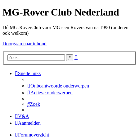
MG-Rover Club Nederland
Dé MG-RoverClub voor MG's en Rovers van na 1990 (ouderen
ook welkom)
Doorgaan naar inhoud
Uitgebreid
Zoek
zoeken
Snelle links
Onbeantwoorde onderwerpen
Actieve onderwerpen
Zoek
V&A
Aanmelden
Forumoverzicht