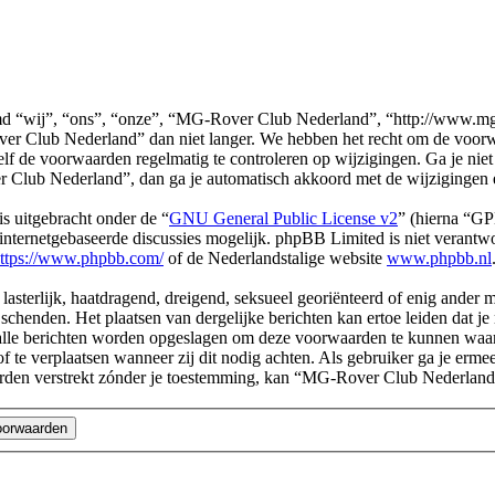
“wij”, “ons”, “onze”, “MG-Rover Club Nederland”, “http://www.mg-r.
er Club Nederland” dan niet langer. We hebben het recht om de voorwa
 zelf de voorwaarden regelmatig te controleren op wijzigingen. Ga je ni
Club Nederland”, dan ga je automatisch akkoord met de wijzigingen 
s uitgebracht onder de “
GNU General Public License v2
” (hierna “G
ternetgebaseerde discussies mogelijk. phpBB Limited is niet verantwoo
ttps://www.phpbb.com/
of de Nederlandstalige website
www.phpbb.nl
, lasterlijk, haatdragend, dreigend, seksueel georiënteerd of enig ander
chenden. Het plaatsen van dergelijke berichten kan ertoe leiden dat j
n alle berichten worden opgeslagen om deze voorwaarden te kunnen wa
of te verplaatsen wanneer zij dit nodig achten. Als gebruiker ga je erme
l worden verstrekt zónder je toestemming, kan “MG-Rover Club Nederl