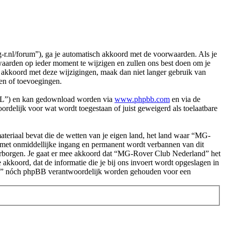
nl/forum”), ga je automatisch akkoord met de voorwaarden. Als je
arden op ieder moment te wijzigen en zullen ons best doen om je
et akkoord met deze wijzigingen, maak dan niet langer gebruik van
en of toevoegingen.
PL”) en kan gedownload worden via
www.phpbb.com
en via de
rdelijk voor wat wordt toegestaan of juist geweigerd als toelaatbare
.
 materiaal bevat die de wetten van je eigen land, het land waar “MG-
e met onmiddellijke ingang en permanent wordt verbannen van dit
arborgen. Je gaat er mee akkoord dat “MG-Rover Club Nederland” het
e akkoord, dat de informatie die je bij ons invoert wordt opgeslagen in
and” nóch phpBB verantwoordelijk worden gehouden voor een