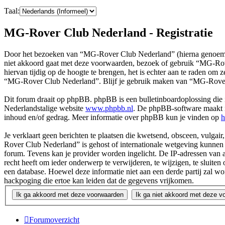
Taal:
MG-Rover Club Nederland - Registratie
Door het bezoeken van “MG-Rover Club Nederland” (hierna genoemd 
niet akkoord gaat met deze voorwaarden, bezoek of gebruik “MG-Rov
hiervan tijdig op de hoogte te brengen, het is echter aan te raden om
“MG-Rover Club Nederland”. Blijf je gebruik maken van “MG-Rover 
Dit forum draait op phpBB. phpBB is een bulletinboardoplossing die i
Nederlandstalige website
www.phpbb.nl
. De phpBB-software maakt in
inhoud en/of gedrag. Meer informatie over phpBB kun je vinden op
h
Je verklaart geen berichten te plaatsen die kwetsend, obsceen, vulgair
Rover Club Nederland” is gehost of internationale wetgeving kunnen s
forum. Tevens kan je provider worden ingelicht. De IP-adressen va
recht heeft om ieder onderwerp te verwijderen, te wijzigen, te sluiten 
een database. Hoewel deze informatie niet aan een derde partij za
hackpoging die ertoe kan leiden dat de gegevens vrijkomen.
Forumoverzicht