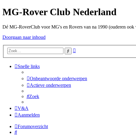
MG-Rover Club Nederland
Dé MG-RoverClub voor MG's en Rovers van na 1990 (ouderen ook
Doorgaan naar inhoud
Uitgebreid
Zoek
zoeken
Snelle links
Onbeantwoorde onderwerpen
Actieve onderwerpen
Zoek
V&A
Aanmelden
Forumoverzicht
Zoek