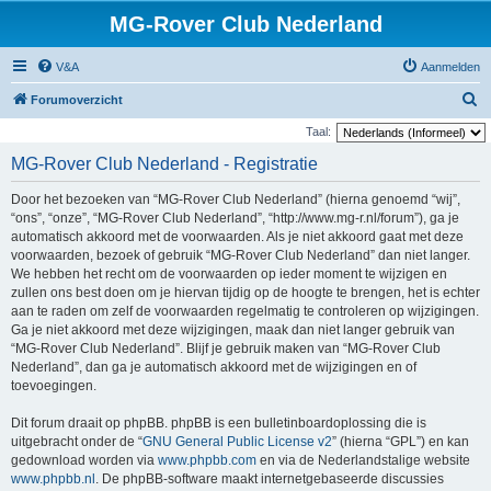
MG-Rover Club Nederland
V&A
Aanmelden
Z
Forumoverzicht
o
Taal:
e
MG-Rover Club Nederland - Registratie
k
Door het bezoeken van “MG-Rover Club Nederland” (hierna genoemd “wij”,
“ons”, “onze”, “MG-Rover Club Nederland”, “http://www.mg-r.nl/forum”), ga je
automatisch akkoord met de voorwaarden. Als je niet akkoord gaat met deze
voorwaarden, bezoek of gebruik “MG-Rover Club Nederland” dan niet langer.
We hebben het recht om de voorwaarden op ieder moment te wijzigen en
zullen ons best doen om je hiervan tijdig op de hoogte te brengen, het is echter
aan te raden om zelf de voorwaarden regelmatig te controleren op wijzigingen.
Ga je niet akkoord met deze wijzigingen, maak dan niet langer gebruik van
“MG-Rover Club Nederland”. Blijf je gebruik maken van “MG-Rover Club
Nederland”, dan ga je automatisch akkoord met de wijzigingen en of
toevoegingen.
Dit forum draait op phpBB. phpBB is een bulletinboardoplossing die is
uitgebracht onder de “
GNU General Public License v2
” (hierna “GPL”) en kan
gedownload worden via
www.phpbb.com
en via de Nederlandstalige website
www.phpbb.nl
. De phpBB-software maakt internetgebaseerde discussies