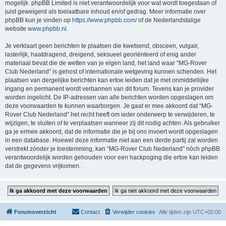
mogelijk. phpBB Limited is niet verantwoordelijk voor wat wordt toegestaan of
juist geweigerd als toelaatbare inhoud en/of gedrag. Meer informatie over
phpBB kun je vinden op
https://www.phpbb.com/
of de Nederlandstalige
website
www.phpbb.nl
.
Je verklaart geen berichten te plaatsen die kwetsend, obsceen, vulgair,
lasterlijk, haatdragend, dreigend, seksueel georiënteerd of enig ander
materiaal bevat die de wetten van je eigen land, het land waar “MG-Rover
Club Nederland” is gehost of internationale wetgeving kunnen schenden. Het
plaatsen van dergelijke berichten kan ertoe leiden dat je met onmiddellijke
ingang en permanent wordt verbannen van dit forum. Tevens kan je provider
worden ingelicht. De IP-adressen van alle berichten worden opgeslagen om
deze voorwaarden te kunnen waarborgen. Je gaat er mee akkoord dat “MG-
Rover Club Nederland” het recht heeft om ieder onderwerp te verwijderen, te
wijzigen, te sluiten of te verplaatsen wanneer zij dit nodig achten. Als gebruiker
ga je ermee akkoord, dat de informatie die je bij ons invoert wordt opgeslagen
in een database. Hoewel deze informatie niet aan een derde partij zal worden
verstrekt zónder je toestemming, kan “MG-Rover Club Nederland” nóch phpBB
verantwoordelijk worden gehouden voor een hackpoging die ertoe kan leiden
dat de gegevens vrijkomen.
Forumoverzicht
Contact
Verwijder cookies
Alle tijden zijn
UTC+02:00