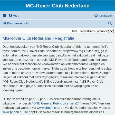
MG-Rover Club Nederland
V&A
Aanmelden
Z
Forumoverzicht
o
Taal:
e
MG-Rover Club Nederland - Registratie
k
Door het bezoeken van “MG-Rover Club Nederland” (hierna genoemd “wij”,
“ons”, “onze”, “MG-Rover Club Nederland”, “http://www.mg-r.nl/forum”), ga je
automatisch akkoord met de voorwaarden. Als je niet akkoord gaat met deze
voorwaarden, bezoek of gebruik “MG-Rover Club Nederland” dan niet langer.
We hebben het recht om de voorwaarden op ieder moment te wijzigen en
zullen ons best doen om je hiervan tijdig op de hoogte te brengen, het is echter
aan te raden om zelf de voorwaarden regelmatig te controleren op wijzigingen.
Ga je niet akkoord met deze wijzigingen, maak dan niet langer gebruik van
“MG-Rover Club Nederland”. Blijf je gebruik maken van “MG-Rover Club
Nederland”, dan ga je automatisch akkoord met de wijzigingen en of
toevoegingen.
Dit forum draait op phpBB. phpBB is een bulletinboardoplossing die is
uitgebracht onder de “
GNU General Public License v2
” (hierna “GPL”) en kan
gedownload worden via
www.phpbb.com
en via de Nederlandstalige website
www.phpbb.nl
. De phpBB-software maakt internetgebaseerde discussies