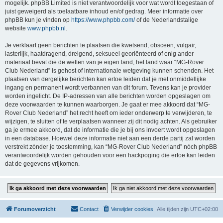
mogelijk. phpBB Limited is niet verantwoordelijk voor wat wordt toegestaan of
juist geweigerd als toelaatbare inhoud en/of gedrag. Meer informatie over
phpBB kun je vinden op
https://www.phpbb.com/
of de Nederlandstalige
website
www.phpbb.nl
.
Je verklaart geen berichten te plaatsen die kwetsend, obsceen, vulgair,
lasterlijk, haatdragend, dreigend, seksueel georiënteerd of enig ander
materiaal bevat die de wetten van je eigen land, het land waar “MG-Rover
Club Nederland” is gehost of internationale wetgeving kunnen schenden. Het
plaatsen van dergelijke berichten kan ertoe leiden dat je met onmiddellijke
ingang en permanent wordt verbannen van dit forum. Tevens kan je provider
worden ingelicht. De IP-adressen van alle berichten worden opgeslagen om
deze voorwaarden te kunnen waarborgen. Je gaat er mee akkoord dat “MG-
Rover Club Nederland” het recht heeft om ieder onderwerp te verwijderen, te
wijzigen, te sluiten of te verplaatsen wanneer zij dit nodig achten. Als gebruiker
ga je ermee akkoord, dat de informatie die je bij ons invoert wordt opgeslagen
in een database. Hoewel deze informatie niet aan een derde partij zal worden
verstrekt zónder je toestemming, kan “MG-Rover Club Nederland” nóch phpBB
verantwoordelijk worden gehouden voor een hackpoging die ertoe kan leiden
dat de gegevens vrijkomen.
Forumoverzicht
Contact
Verwijder cookies
Alle tijden zijn
UTC+02:00