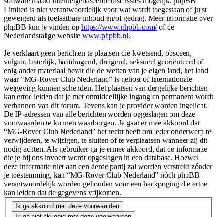
software maakt internetgebaseerde discussies mogelijk. phpBB
Limited is niet verantwoordelijk voor wat wordt toegestaan of juist
geweigerd als toelaatbare inhoud en/of gedrag. Meer informatie over
phpBB kun je vinden op
https://www.phpbb.com/
of de
Nederlandstalige website
www.phpbb.nl
.
Je verklaart geen berichten te plaatsen die kwetsend, obsceen,
vulgair, lasterlijk, haatdragend, dreigend, seksueel georiënteerd of
enig ander materiaal bevat die de wetten van je eigen land, het land
waar “MG-Rover Club Nederland” is gehost of internationale
wetgeving kunnen schenden. Het plaatsen van dergelijke berichten
kan ertoe leiden dat je met onmiddellijke ingang en permanent wordt
verbannen van dit forum. Tevens kan je provider worden ingelicht.
De IP-adressen van alle berichten worden opgeslagen om deze
voorwaarden te kunnen waarborgen. Je gaat er mee akkoord dat
“MG-Rover Club Nederland” het recht heeft om ieder onderwerp te
verwijderen, te wijzigen, te sluiten of te verplaatsen wanneer zij dit
nodig achten. Als gebruiker ga je ermee akkoord, dat de informatie
die je bij ons invoert wordt opgeslagen in een database. Hoewel
deze informatie niet aan een derde partij zal worden verstrekt zónder
je toestemming, kan “MG-Rover Club Nederland” nóch phpBB
verantwoordelijk worden gehouden voor een hackpoging die ertoe
kan leiden dat de gegevens vrijkomen.