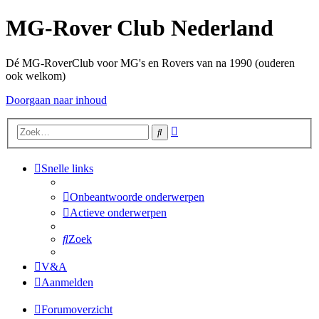
MG-Rover Club Nederland
Dé MG-RoverClub voor MG's en Rovers van na 1990 (ouderen
ook welkom)
Doorgaan naar inhoud
Uitgebreid
Zoek
zoeken
Snelle links
Onbeantwoorde onderwerpen
Actieve onderwerpen
Zoek
V&A
Aanmelden
Forumoverzicht