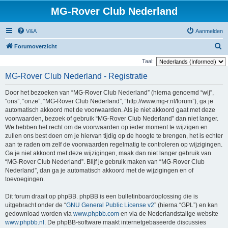
MG-Rover Club Nederland
V&A
Aanmelden
Z
Forumoverzicht
o
Taal:
e
MG-Rover Club Nederland - Registratie
k
Door het bezoeken van “MG-Rover Club Nederland” (hierna genoemd “wij”,
“ons”, “onze”, “MG-Rover Club Nederland”, “http://www.mg-r.nl/forum”), ga je
automatisch akkoord met de voorwaarden. Als je niet akkoord gaat met deze
voorwaarden, bezoek of gebruik “MG-Rover Club Nederland” dan niet langer.
We hebben het recht om de voorwaarden op ieder moment te wijzigen en
zullen ons best doen om je hiervan tijdig op de hoogte te brengen, het is echter
aan te raden om zelf de voorwaarden regelmatig te controleren op wijzigingen.
Ga je niet akkoord met deze wijzigingen, maak dan niet langer gebruik van
“MG-Rover Club Nederland”. Blijf je gebruik maken van “MG-Rover Club
Nederland”, dan ga je automatisch akkoord met de wijzigingen en of
toevoegingen.
Dit forum draait op phpBB. phpBB is een bulletinboardoplossing die is
uitgebracht onder de “
GNU General Public License v2
” (hierna “GPL”) en kan
gedownload worden via
www.phpbb.com
en via de Nederlandstalige website
www.phpbb.nl
. De phpBB-software maakt internetgebaseerde discussies