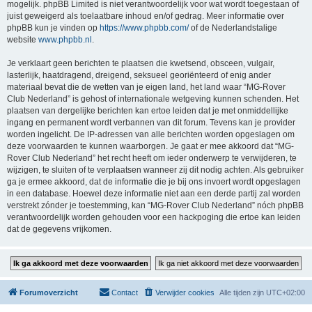
mogelijk. phpBB Limited is niet verantwoordelijk voor wat wordt toegestaan of
juist geweigerd als toelaatbare inhoud en/of gedrag. Meer informatie over
phpBB kun je vinden op
https://www.phpbb.com/
of de Nederlandstalige
website
www.phpbb.nl
.
Je verklaart geen berichten te plaatsen die kwetsend, obsceen, vulgair,
lasterlijk, haatdragend, dreigend, seksueel georiënteerd of enig ander
materiaal bevat die de wetten van je eigen land, het land waar “MG-Rover
Club Nederland” is gehost of internationale wetgeving kunnen schenden. Het
plaatsen van dergelijke berichten kan ertoe leiden dat je met onmiddellijke
ingang en permanent wordt verbannen van dit forum. Tevens kan je provider
worden ingelicht. De IP-adressen van alle berichten worden opgeslagen om
deze voorwaarden te kunnen waarborgen. Je gaat er mee akkoord dat “MG-
Rover Club Nederland” het recht heeft om ieder onderwerp te verwijderen, te
wijzigen, te sluiten of te verplaatsen wanneer zij dit nodig achten. Als gebruiker
ga je ermee akkoord, dat de informatie die je bij ons invoert wordt opgeslagen
in een database. Hoewel deze informatie niet aan een derde partij zal worden
verstrekt zónder je toestemming, kan “MG-Rover Club Nederland” nóch phpBB
verantwoordelijk worden gehouden voor een hackpoging die ertoe kan leiden
dat de gegevens vrijkomen.
Forumoverzicht
Contact
Verwijder cookies
Alle tijden zijn
UTC+02:00