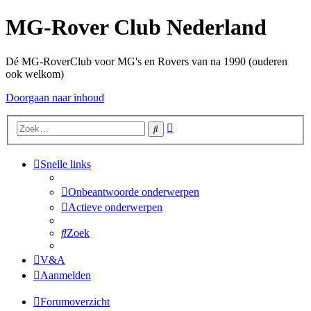
MG-Rover Club Nederland
Dé MG-RoverClub voor MG's en Rovers van na 1990 (ouderen
ook welkom)
Doorgaan naar inhoud
Uitgebreid
Zoek
zoeken
Snelle links
Onbeantwoorde onderwerpen
Actieve onderwerpen
Zoek
V&A
Aanmelden
Forumoverzicht