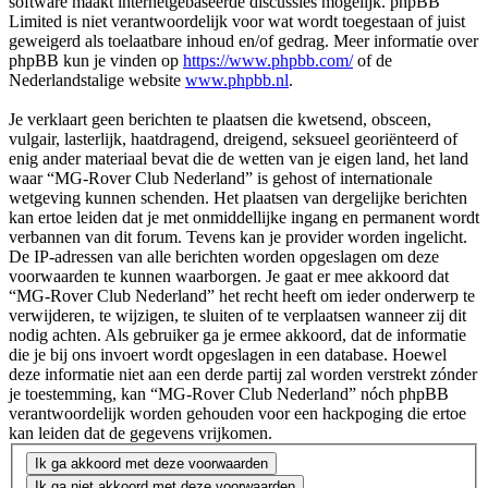
software maakt internetgebaseerde discussies mogelijk. phpBB
Limited is niet verantwoordelijk voor wat wordt toegestaan of juist
geweigerd als toelaatbare inhoud en/of gedrag. Meer informatie over
phpBB kun je vinden op
https://www.phpbb.com/
of de
Nederlandstalige website
www.phpbb.nl
.
Je verklaart geen berichten te plaatsen die kwetsend, obsceen,
vulgair, lasterlijk, haatdragend, dreigend, seksueel georiënteerd of
enig ander materiaal bevat die de wetten van je eigen land, het land
waar “MG-Rover Club Nederland” is gehost of internationale
wetgeving kunnen schenden. Het plaatsen van dergelijke berichten
kan ertoe leiden dat je met onmiddellijke ingang en permanent wordt
verbannen van dit forum. Tevens kan je provider worden ingelicht.
De IP-adressen van alle berichten worden opgeslagen om deze
voorwaarden te kunnen waarborgen. Je gaat er mee akkoord dat
“MG-Rover Club Nederland” het recht heeft om ieder onderwerp te
verwijderen, te wijzigen, te sluiten of te verplaatsen wanneer zij dit
nodig achten. Als gebruiker ga je ermee akkoord, dat de informatie
die je bij ons invoert wordt opgeslagen in een database. Hoewel
deze informatie niet aan een derde partij zal worden verstrekt zónder
je toestemming, kan “MG-Rover Club Nederland” nóch phpBB
verantwoordelijk worden gehouden voor een hackpoging die ertoe
kan leiden dat de gegevens vrijkomen.