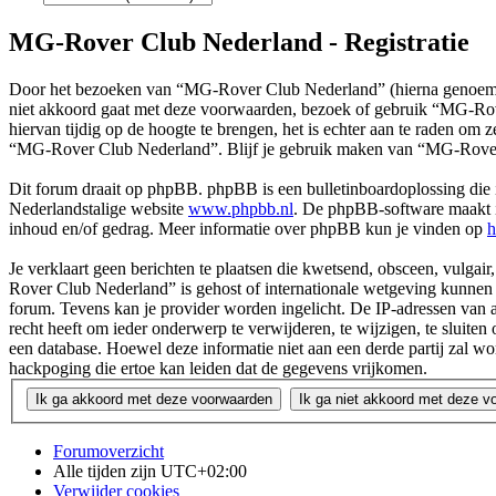
MG-Rover Club Nederland - Registratie
Door het bezoeken van “MG-Rover Club Nederland” (hierna genoemd 
niet akkoord gaat met deze voorwaarden, bezoek of gebruik “MG-Rov
hiervan tijdig op de hoogte te brengen, het is echter aan te raden om
“MG-Rover Club Nederland”. Blijf je gebruik maken van “MG-Rover 
Dit forum draait op phpBB. phpBB is een bulletinboardoplossing die i
Nederlandstalige website
www.phpbb.nl
. De phpBB-software maakt in
inhoud en/of gedrag. Meer informatie over phpBB kun je vinden op
h
Je verklaart geen berichten te plaatsen die kwetsend, obsceen, vulgair
Rover Club Nederland” is gehost of internationale wetgeving kunnen s
forum. Tevens kan je provider worden ingelicht. De IP-adressen va
recht heeft om ieder onderwerp te verwijderen, te wijzigen, te sluiten 
een database. Hoewel deze informatie niet aan een derde partij za
hackpoging die ertoe kan leiden dat de gegevens vrijkomen.
Forumoverzicht
Alle tijden zijn
UTC+02:00
Verwijder cookies