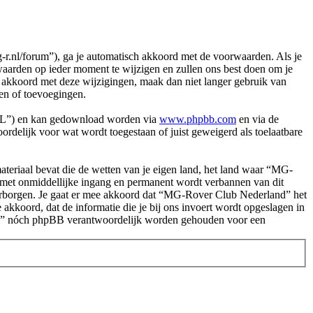
nl/forum”), ga je automatisch akkoord met de voorwaarden. Als je
arden op ieder moment te wijzigen en zullen ons best doen om je
et akkoord met deze wijzigingen, maak dan niet langer gebruik van
en of toevoegingen.
PL”) en kan gedownload worden via
www.phpbb.com
en via de
rdelijk voor wat wordt toegestaan of juist geweigerd als toelaatbare
.
 materiaal bevat die de wetten van je eigen land, het land waar “MG-
e met onmiddellijke ingang en permanent wordt verbannen van dit
arborgen. Je gaat er mee akkoord dat “MG-Rover Club Nederland” het
e akkoord, dat de informatie die je bij ons invoert wordt opgeslagen in
and” nóch phpBB verantwoordelijk worden gehouden voor een