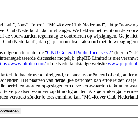
“wij”, “ons”, “onze”, “MG-Rover Club Nederland”, “http://www.mg-r.
er Club Nederland” dan niet langer. We hebben het recht om de voorwa
 zelf de voorwaarden regelmatig te controleren op wijzigingen. Ga je ni
Club Nederland”, dan ga je automatisch akkoord met de wijzigingen 
s uitgebracht onder de “
GNU General Public License v2
” (hierna “G
ternetgebaseerde discussies mogelijk. phpBB Limited is niet verantwoo
ttps://www.phpbb.com/
of de Nederlandstalige website
www.phpbb.nl
, lasterlijk, haatdragend, dreigend, seksueel georiënteerd of enig ander
chenden. Het plaatsen van dergelijke berichten kan ertoe leiden dat j
n alle berichten worden opgeslagen om deze voorwaarden te kunnen wa
of te verplaatsen wanneer zij dit nodig achten. Als gebruiker ga je erme
l worden verstrekt zónder je toestemming, kan “MG-Rover Club Nederl