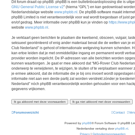
Dit forum draait op phpBB. phpBB is een bulletinboardoplossing die is uitge
GNU General Public License v2
” (hierna “GPL”) en kan gedownload worde
Nederlandstalige website
www.phpbb.nl
. De phpBB-software maakt interne
phpBB Limited is niet verantwoordelijk voor wat wordt toegestaan of juist g
en/of gedrag. Meer informatie over phpBB kun je vinden op
https://www.ph
website
www.phpbb.nl
.
Je verklaart geen berichten te plaatsen die kwetsend, obsceen, vulgair, last
seksueel georiënteerd of enig ander materiaal bevat die de wetten van je 
Club Nederland” is gehost of internationale wetgeving kunnen schenden. He
kan ertoe leiden dat je met onmiddellijke ingang en permanent wordt verba
provider worden ingelicht. De IP-adressen van alle berichten worden opg
kunnen waarborgen. Je gaat er mee akkoord dat “MG-Rover Club Nederland”
onderwerp te verwijderen, te wijzigen, te sluiten of te verplaatsen wanneer z
je ermee akkoord, dat de informatie die je bij ons invoert wordt opgeslage
informatie niet aan een derde partij zal worden verstrekt zónder je toeste
Nederland” nóch phpBB verantwoordelijk worden gehouden voor een hackpo
gegevens vrijkomen.
Forumoverzicht
Contact
Verw
Powered by
phpBB
® Forum Software © phpBB Lim
Nederlandse vertaling door
phpBB.nl
.
Privacy
|
Gebruikersvoorwaarden