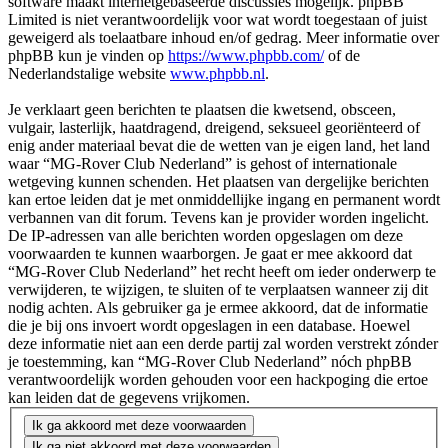
software maakt internetgebaseerde discussies mogelijk. phpBB
Limited is niet verantwoordelijk voor wat wordt toegestaan of juist
geweigerd als toelaatbare inhoud en/of gedrag. Meer informatie over
phpBB kun je vinden op
https://www.phpbb.com/
of de
Nederlandstalige website
www.phpbb.nl
.
Je verklaart geen berichten te plaatsen die kwetsend, obsceen,
vulgair, lasterlijk, haatdragend, dreigend, seksueel georiënteerd of
enig ander materiaal bevat die de wetten van je eigen land, het land
waar “MG-Rover Club Nederland” is gehost of internationale
wetgeving kunnen schenden. Het plaatsen van dergelijke berichten
kan ertoe leiden dat je met onmiddellijke ingang en permanent wordt
verbannen van dit forum. Tevens kan je provider worden ingelicht.
De IP-adressen van alle berichten worden opgeslagen om deze
voorwaarden te kunnen waarborgen. Je gaat er mee akkoord dat
“MG-Rover Club Nederland” het recht heeft om ieder onderwerp te
verwijderen, te wijzigen, te sluiten of te verplaatsen wanneer zij dit
nodig achten. Als gebruiker ga je ermee akkoord, dat de informatie
die je bij ons invoert wordt opgeslagen in een database. Hoewel
deze informatie niet aan een derde partij zal worden verstrekt zónder
je toestemming, kan “MG-Rover Club Nederland” nóch phpBB
verantwoordelijk worden gehouden voor een hackpoging die ertoe
kan leiden dat de gegevens vrijkomen.