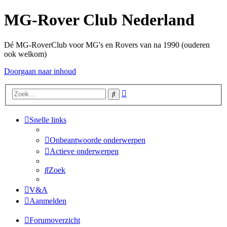
MG-Rover Club Nederland
Dé MG-RoverClub voor MG's en Rovers van na 1990 (ouderen
ook welkom)
Doorgaan naar inhoud
Uitgebreid
Zoek
zoeken
Snelle links
Onbeantwoorde onderwerpen
Actieve onderwerpen
Zoek
V&A
Aanmelden
Forumoverzicht