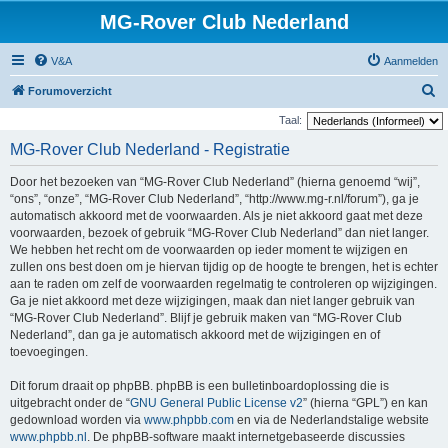
MG-Rover Club Nederland
V&A
Aanmelden
Z
Forumoverzicht
o
Taal:
e
MG-Rover Club Nederland - Registratie
k
Door het bezoeken van “MG-Rover Club Nederland” (hierna genoemd “wij”,
“ons”, “onze”, “MG-Rover Club Nederland”, “http://www.mg-r.nl/forum”), ga je
automatisch akkoord met de voorwaarden. Als je niet akkoord gaat met deze
voorwaarden, bezoek of gebruik “MG-Rover Club Nederland” dan niet langer.
We hebben het recht om de voorwaarden op ieder moment te wijzigen en
zullen ons best doen om je hiervan tijdig op de hoogte te brengen, het is echter
aan te raden om zelf de voorwaarden regelmatig te controleren op wijzigingen.
Ga je niet akkoord met deze wijzigingen, maak dan niet langer gebruik van
“MG-Rover Club Nederland”. Blijf je gebruik maken van “MG-Rover Club
Nederland”, dan ga je automatisch akkoord met de wijzigingen en of
toevoegingen.
Dit forum draait op phpBB. phpBB is een bulletinboardoplossing die is
uitgebracht onder de “
GNU General Public License v2
” (hierna “GPL”) en kan
gedownload worden via
www.phpbb.com
en via de Nederlandstalige website
www.phpbb.nl
. De phpBB-software maakt internetgebaseerde discussies