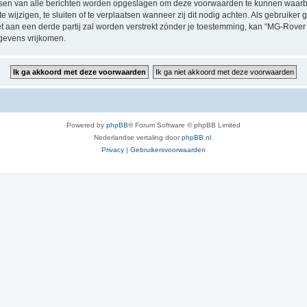
dressen van alle berichten worden opgeslagen om deze voorwaarden te kunnen waar
 wijzigen, te sluiten of te verplaatsen wanneer zij dit nodig achten. Als gebruiker g
et aan een derde partij zal worden verstrekt zónder je toestemming, kan “MG-Rov
gevens vrijkomen.
Powered by
phpBB
® Forum Software © phpBB Limited
Nederlandse vertaling door
phpBB.nl
.
Privacy
|
Gebruikersvoorwaarden