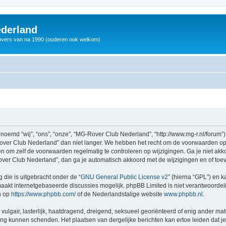
derland
vers van na 1990 (ouderen ook welkom)
md “wij”, “ons”, “onze”, “MG-Rover Club Nederland”, “http://www.mg-r.nl/forum”),
ver Club Nederland” dan niet langer. We hebben het recht om de voorwaarden op 
aden om zelf de voorwaarden regelmatig te controleren op wijzigingen. Ga je niet a
ver Club Nederland”, dan ga je automatisch akkoord met de wijzigingen en of toe
 die is uitgebracht onder de “
GNU General Public License v2
” (hierna “GPL”) en
akt internetgebaseerde discussies mogelijk. phpBB Limited is niet verantwoordelij
n op
https://www.phpbb.com/
of de Nederlandstalige website
www.phpbb.nl
.
vulgair, lasterlijk, haatdragend, dreigend, seksueel georiënteerd of enig ander mat
ing kunnen schenden. Het plaatsen van dergelijke berichten kan ertoe leiden dat 