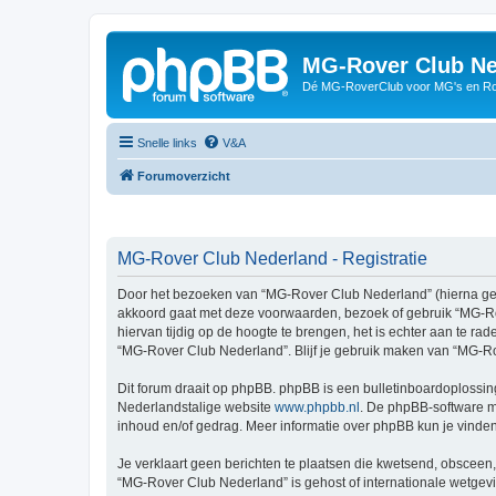
MG-Rover Club Ne
Dé MG-RoverClub voor MG's en Ro
Snelle links
V&A
Forumoverzicht
MG-Rover Club Nederland - Registratie
Door het bezoeken van “MG-Rover Club Nederland” (hierna genoe
akkoord gaat met deze voorwaarden, bezoek of gebruik “MG-Ro
hiervan tijdig op de hoogte te brengen, het is echter aan te r
“MG-Rover Club Nederland”. Blijf je gebruik maken van “MG-Ro
Dit forum draait op phpBB. phpBB is een bulletinboardoplossing
Nederlandstalige website
www.phpbb.nl
. De phpBB-software ma
inhoud en/of gedrag. Meer informatie over phpBB kun je vinde
Je verklaart geen berichten te plaatsen die kwetsend, obsceen, 
“MG-Rover Club Nederland” is gehost of internationale wetgev