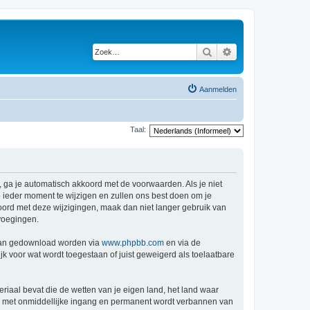
Zoek
Uitgebreid zoeken
Aanmelden
Taal:
 ga je automatisch akkoord met de voorwaarden. Als je niet
ieder moment te wijzigen en zullen ons best doen om je
kkoord met deze wijzigingen, maak dan niet langer gebruik van
voegingen.
 kan gedownload worden via
www.phpbb.com
en via de
k voor wat wordt toegestaan of juist geweigerd als toelaatbare
eriaal bevat die de wetten van je eigen land, het land waar
je met onmiddellijke ingang en permanent wordt verbannen van