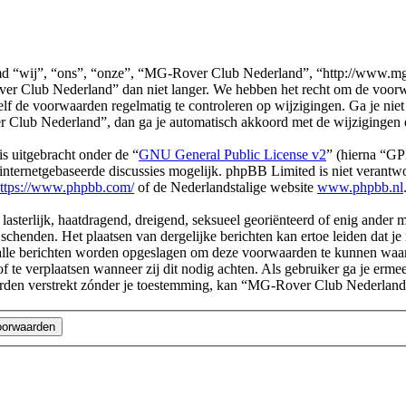
“wij”, “ons”, “onze”, “MG-Rover Club Nederland”, “http://www.mg-r.
er Club Nederland” dan niet langer. We hebben het recht om de voorwa
 zelf de voorwaarden regelmatig te controleren op wijzigingen. Ga je ni
Club Nederland”, dan ga je automatisch akkoord met de wijzigingen 
s uitgebracht onder de “
GNU General Public License v2
” (hierna “G
ternetgebaseerde discussies mogelijk. phpBB Limited is niet verantwoo
ttps://www.phpbb.com/
of de Nederlandstalige website
www.phpbb.nl
, lasterlijk, haatdragend, dreigend, seksueel georiënteerd of enig ander
chenden. Het plaatsen van dergelijke berichten kan ertoe leiden dat j
n alle berichten worden opgeslagen om deze voorwaarden te kunnen wa
of te verplaatsen wanneer zij dit nodig achten. Als gebruiker ga je erme
l worden verstrekt zónder je toestemming, kan “MG-Rover Club Nederl