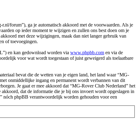
nl/forum”), ga je automatisch akkoord met de voorwaarden. Als je
arden op ieder moment te wijzigen en zullen ons best doen om je
et akkoord met deze wijzigingen, maak dan niet langer gebruik van
en of toevoegingen.
PL”) en kan gedownload worden via
www.phpbb.com
en via de
rdelijk voor wat wordt toegestaan of juist geweigerd als toelaatbare
.
 materiaal bevat die de wetten van je eigen land, het land waar “MG-
e met onmiddellijke ingang en permanent wordt verbannen van dit
arborgen. Je gaat er mee akkoord dat “MG-Rover Club Nederland” het
e akkoord, dat de informatie die je bij ons invoert wordt opgeslagen in
and” nóch phpBB verantwoordelijk worden gehouden voor een