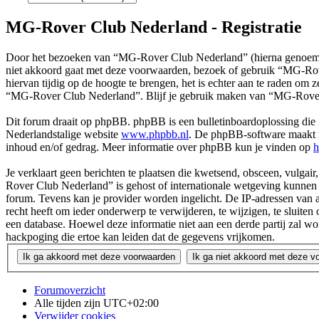
MG-Rover Club Nederland - Registratie
Door het bezoeken van “MG-Rover Club Nederland” (hierna genoemd 
niet akkoord gaat met deze voorwaarden, bezoek of gebruik “MG-Rov
hiervan tijdig op de hoogte te brengen, het is echter aan te raden om
“MG-Rover Club Nederland”. Blijf je gebruik maken van “MG-Rover 
Dit forum draait op phpBB. phpBB is een bulletinboardoplossing die i
Nederlandstalige website
www.phpbb.nl
. De phpBB-software maakt in
inhoud en/of gedrag. Meer informatie over phpBB kun je vinden op
h
Je verklaart geen berichten te plaatsen die kwetsend, obsceen, vulgair
Rover Club Nederland” is gehost of internationale wetgeving kunnen s
forum. Tevens kan je provider worden ingelicht. De IP-adressen va
recht heeft om ieder onderwerp te verwijderen, te wijzigen, te sluiten 
een database. Hoewel deze informatie niet aan een derde partij za
hackpoging die ertoe kan leiden dat de gegevens vrijkomen.
Forumoverzicht
Alle tijden zijn
UTC+02:00
Verwijder cookies