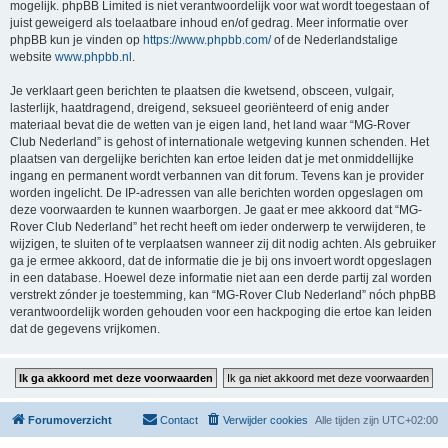
mogelijk. phpBB Limited is niet verantwoordelijk voor wat wordt toegestaan of
juist geweigerd als toelaatbare inhoud en/of gedrag. Meer informatie over
phpBB kun je vinden op
https://www.phpbb.com/
of de Nederlandstalige
website
www.phpbb.nl
.
Je verklaart geen berichten te plaatsen die kwetsend, obsceen, vulgair,
lasterlijk, haatdragend, dreigend, seksueel georiënteerd of enig ander
materiaal bevat die de wetten van je eigen land, het land waar “MG-Rover
Club Nederland” is gehost of internationale wetgeving kunnen schenden. Het
plaatsen van dergelijke berichten kan ertoe leiden dat je met onmiddellijke
ingang en permanent wordt verbannen van dit forum. Tevens kan je provider
worden ingelicht. De IP-adressen van alle berichten worden opgeslagen om
deze voorwaarden te kunnen waarborgen. Je gaat er mee akkoord dat “MG-
Rover Club Nederland” het recht heeft om ieder onderwerp te verwijderen, te
wijzigen, te sluiten of te verplaatsen wanneer zij dit nodig achten. Als gebruiker
ga je ermee akkoord, dat de informatie die je bij ons invoert wordt opgeslagen
in een database. Hoewel deze informatie niet aan een derde partij zal worden
verstrekt zónder je toestemming, kan “MG-Rover Club Nederland” nóch phpBB
verantwoordelijk worden gehouden voor een hackpoging die ertoe kan leiden
dat de gegevens vrijkomen.
Forumoverzicht
Contact
Verwijder cookies
Alle tijden zijn
UTC+02:00