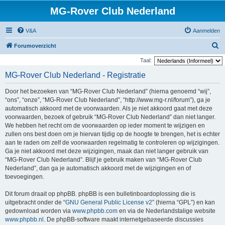
MG-Rover Club Nederland
V&A
Aanmelden
Z
Forumoverzicht
o
Taal:
e
MG-Rover Club Nederland - Registratie
k
Door het bezoeken van “MG-Rover Club Nederland” (hierna genoemd “wij”,
“ons”, “onze”, “MG-Rover Club Nederland”, “http://www.mg-r.nl/forum”), ga je
automatisch akkoord met de voorwaarden. Als je niet akkoord gaat met deze
voorwaarden, bezoek of gebruik “MG-Rover Club Nederland” dan niet langer.
We hebben het recht om de voorwaarden op ieder moment te wijzigen en
zullen ons best doen om je hiervan tijdig op de hoogte te brengen, het is echter
aan te raden om zelf de voorwaarden regelmatig te controleren op wijzigingen.
Ga je niet akkoord met deze wijzigingen, maak dan niet langer gebruik van
“MG-Rover Club Nederland”. Blijf je gebruik maken van “MG-Rover Club
Nederland”, dan ga je automatisch akkoord met de wijzigingen en of
toevoegingen.
Dit forum draait op phpBB. phpBB is een bulletinboardoplossing die is
uitgebracht onder de “
GNU General Public License v2
” (hierna “GPL”) en kan
gedownload worden via
www.phpbb.com
en via de Nederlandstalige website
www.phpbb.nl
. De phpBB-software maakt internetgebaseerde discussies