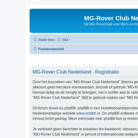
MG-Rover Club Ne
Dé MG-RoverClub voor MG's en Ro
Snelle links
V&A
Forumoverzicht
MG-Rover Club Nederland - Registratie
Door het bezoeken van “MG-Rover Club Nederland” (hierna genoe
akkoord gaat met deze voorwaarden, bezoek of gebruik “MG-Ro
hiervan tijdig op de hoogte te brengen, het is echter aan te r
“MG-Rover Club Nederland”. Blijf je gebruik maken van “MG-Ro
Dit forum draait op phpBB. phpBB is een bulletinboardoplossing
Nederlandstalige website
www.phpbb.nl
. De phpBB-software ma
inhoud en/of gedrag. Meer informatie over phpBB kun je vinde
Je verklaart geen berichten te plaatsen die kwetsend, obsceen, 
“MG-Rover Club Nederland” is gehost of internationale wetgev