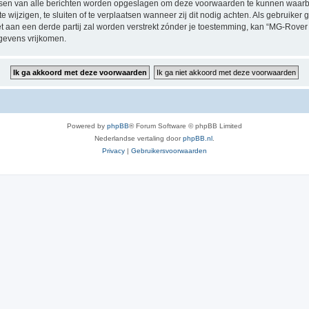
dressen van alle berichten worden opgeslagen om deze voorwaarden te kunnen waar
 wijzigen, te sluiten of te verplaatsen wanneer zij dit nodig achten. Als gebruiker g
et aan een derde partij zal worden verstrekt zónder je toestemming, kan “MG-Rov
gevens vrijkomen.
Powered by
phpBB
® Forum Software © phpBB Limited
Nederlandse vertaling door
phpBB.nl
.
Privacy
|
Gebruikersvoorwaarden