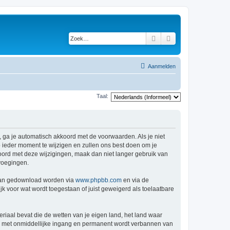
Zoek
Uitgebreid zoeken
Aanmelden
Taal:
 ga je automatisch akkoord met de voorwaarden. Als je niet
ieder moment te wijzigen en zullen ons best doen om je
kkoord met deze wijzigingen, maak dan niet langer gebruik van
voegingen.
 kan gedownload worden via
www.phpbb.com
en via de
k voor wat wordt toegestaan of juist geweigerd als toelaatbare
eriaal bevat die de wetten van je eigen land, het land waar
je met onmiddellijke ingang en permanent wordt verbannen van