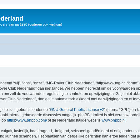
derland
vers van na 1990 (ouderen ook welkom)
md “wij”, “ons”, “onze”, “MG-Rover Club Nederland”, “http://www.mg-r.nl/forum”),
ver Club Nederland” dan niet langer. We hebben het recht om de voorwaarden op 
aden om zelf de voorwaarden regelmatig te controleren op wijzigingen. Ga je niet a
ver Club Nederland”, dan ga je automatisch akkoord met de wijzigingen en of toe
 die is uitgebracht onder de “
GNU General Public License v2
” (hierna “GPL”) en
akt internetgebaseerde discussies mogelijk. phpBB Limited is niet verantwoordelij
n op
https://www.phpbb.com/
of de Nederlandstalige website
www.phpbb.nl
.
vulgair, lasterlijk, haatdragend, dreigend, seksueel georiënteerd of enig ander mat
ing kunnen schenden. Het plaatsen van dergelijke berichten kan ertoe leiden dat 