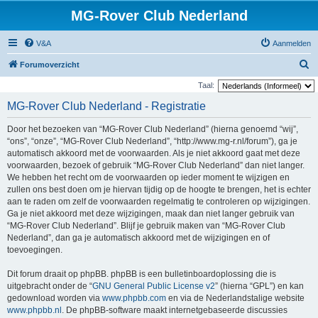
MG-Rover Club Nederland
V&A
Aanmelden
Z
Forumoverzicht
o
Taal:
e
MG-Rover Club Nederland - Registratie
k
Door het bezoeken van “MG-Rover Club Nederland” (hierna genoemd “wij”,
“ons”, “onze”, “MG-Rover Club Nederland”, “http://www.mg-r.nl/forum”), ga je
automatisch akkoord met de voorwaarden. Als je niet akkoord gaat met deze
voorwaarden, bezoek of gebruik “MG-Rover Club Nederland” dan niet langer.
We hebben het recht om de voorwaarden op ieder moment te wijzigen en
zullen ons best doen om je hiervan tijdig op de hoogte te brengen, het is echter
aan te raden om zelf de voorwaarden regelmatig te controleren op wijzigingen.
Ga je niet akkoord met deze wijzigingen, maak dan niet langer gebruik van
“MG-Rover Club Nederland”. Blijf je gebruik maken van “MG-Rover Club
Nederland”, dan ga je automatisch akkoord met de wijzigingen en of
toevoegingen.
Dit forum draait op phpBB. phpBB is een bulletinboardoplossing die is
uitgebracht onder de “
GNU General Public License v2
” (hierna “GPL”) en kan
gedownload worden via
www.phpbb.com
en via de Nederlandstalige website
www.phpbb.nl
. De phpBB-software maakt internetgebaseerde discussies