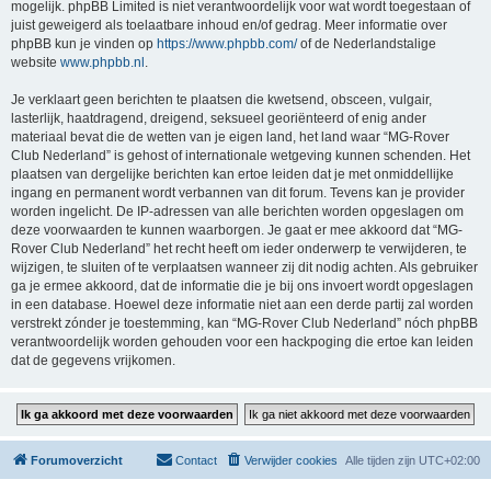
mogelijk. phpBB Limited is niet verantwoordelijk voor wat wordt toegestaan of
juist geweigerd als toelaatbare inhoud en/of gedrag. Meer informatie over
phpBB kun je vinden op
https://www.phpbb.com/
of de Nederlandstalige
website
www.phpbb.nl
.
Je verklaart geen berichten te plaatsen die kwetsend, obsceen, vulgair,
lasterlijk, haatdragend, dreigend, seksueel georiënteerd of enig ander
materiaal bevat die de wetten van je eigen land, het land waar “MG-Rover
Club Nederland” is gehost of internationale wetgeving kunnen schenden. Het
plaatsen van dergelijke berichten kan ertoe leiden dat je met onmiddellijke
ingang en permanent wordt verbannen van dit forum. Tevens kan je provider
worden ingelicht. De IP-adressen van alle berichten worden opgeslagen om
deze voorwaarden te kunnen waarborgen. Je gaat er mee akkoord dat “MG-
Rover Club Nederland” het recht heeft om ieder onderwerp te verwijderen, te
wijzigen, te sluiten of te verplaatsen wanneer zij dit nodig achten. Als gebruiker
ga je ermee akkoord, dat de informatie die je bij ons invoert wordt opgeslagen
in een database. Hoewel deze informatie niet aan een derde partij zal worden
verstrekt zónder je toestemming, kan “MG-Rover Club Nederland” nóch phpBB
verantwoordelijk worden gehouden voor een hackpoging die ertoe kan leiden
dat de gegevens vrijkomen.
Forumoverzicht
Contact
Verwijder cookies
Alle tijden zijn
UTC+02:00