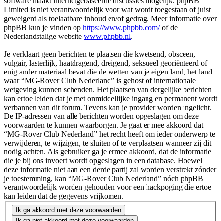
software maakt internetgebaseerde discussies mogelijk. phpBB
Limited is niet verantwoordelijk voor wat wordt toegestaan of juist
geweigerd als toelaatbare inhoud en/of gedrag. Meer informatie over
phpBB kun je vinden op
https://www.phpbb.com/
of de
Nederlandstalige website
www.phpbb.nl
.
Je verklaart geen berichten te plaatsen die kwetsend, obsceen,
vulgair, lasterlijk, haatdragend, dreigend, seksueel georiënteerd of
enig ander materiaal bevat die de wetten van je eigen land, het land
waar “MG-Rover Club Nederland” is gehost of internationale
wetgeving kunnen schenden. Het plaatsen van dergelijke berichten
kan ertoe leiden dat je met onmiddellijke ingang en permanent wordt
verbannen van dit forum. Tevens kan je provider worden ingelicht.
De IP-adressen van alle berichten worden opgeslagen om deze
voorwaarden te kunnen waarborgen. Je gaat er mee akkoord dat
“MG-Rover Club Nederland” het recht heeft om ieder onderwerp te
verwijderen, te wijzigen, te sluiten of te verplaatsen wanneer zij dit
nodig achten. Als gebruiker ga je ermee akkoord, dat de informatie
die je bij ons invoert wordt opgeslagen in een database. Hoewel
deze informatie niet aan een derde partij zal worden verstrekt zónder
je toestemming, kan “MG-Rover Club Nederland” nóch phpBB
verantwoordelijk worden gehouden voor een hackpoging die ertoe
kan leiden dat de gegevens vrijkomen.