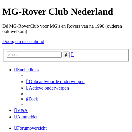
MG-Rover Club Nederland
Dé MG-RoverClub voor MG's en Rovers van na 1990 (ouderen
ook welkom)
Doorgaan naar inhoud
Uitgebreid
Zoek
zoeken
Snelle links
Onbeantwoorde onderwerpen
Actieve onderwerpen
Zoek
V&A
Aanmelden
Forumoverzicht