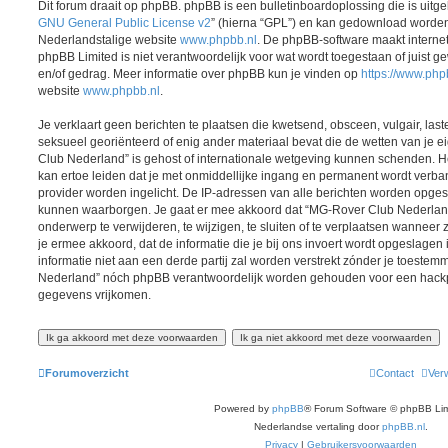
Dit forum draait op phpBB. phpBB is een bulletinboardoplossing die is uitge
GNU General Public License v2
” (hierna “GPL”) en kan gedownload worde
Nederlandstalige website
www.phpbb.nl
. De phpBB-software maakt interne
phpBB Limited is niet verantwoordelijk voor wat wordt toegestaan of juist g
en/of gedrag. Meer informatie over phpBB kun je vinden op
https://www.ph
website
www.phpbb.nl
.
Je verklaart geen berichten te plaatsen die kwetsend, obsceen, vulgair, last
seksueel georiënteerd of enig ander materiaal bevat die de wetten van je 
Club Nederland” is gehost of internationale wetgeving kunnen schenden. He
kan ertoe leiden dat je met onmiddellijke ingang en permanent wordt verba
provider worden ingelicht. De IP-adressen van alle berichten worden opg
kunnen waarborgen. Je gaat er mee akkoord dat “MG-Rover Club Nederland”
onderwerp te verwijderen, te wijzigen, te sluiten of te verplaatsen wanneer z
je ermee akkoord, dat de informatie die je bij ons invoert wordt opgeslage
informatie niet aan een derde partij zal worden verstrekt zónder je toeste
Nederland” nóch phpBB verantwoordelijk worden gehouden voor een hackpo
gegevens vrijkomen.
Forumoverzicht
Contact
Verw
Powered by
phpBB
® Forum Software © phpBB Lim
Nederlandse vertaling door
phpBB.nl
.
Privacy
|
Gebruikersvoorwaarden