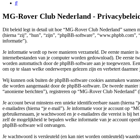
Zoek
MG-Rover Club Nederland - Privacybelei
Dit beleid legt in detail uit hoe “MG-Rover Club Nederland” samen 
(hierna “zij”, “hun”, “zijn”, “phpBB-software”, “www.phpbb.com”, “
informatie”).
Je informatie wordt op twee manieren verzameld. De eerste manier is
internetbestanden van je computer worden gedownload). De eerste tw
worden automatisch door de phpBB-software aan je toegewezen. Een
om op te slaan welke onderwerpen gelezen zijn en verbetert daarmee j
Wij kunnen ook buiten de phpBB-software cookies aanmaken wanneer 
die worden aangemaakt door de phpBB-software. De tweede manier is wa
“anonieme berichten”), registreren op “MG-Rover Club Nederland” (hier
Je account bevat minstens een unieke identificeerbare naam (hierna 
e-mailadres (hierna “je e-mail”). Je informatie voor je account op “M
gebruikersnaam, je wachtwoord en je e-mailadres die vereist is bij h
zelf de mogelijkheid te bepalen welke informatie van je account open
phpBB-software wil ontvangen.
Je wachtwoord is versleuteld (en kan niet worden ontsleuteld) waardoo