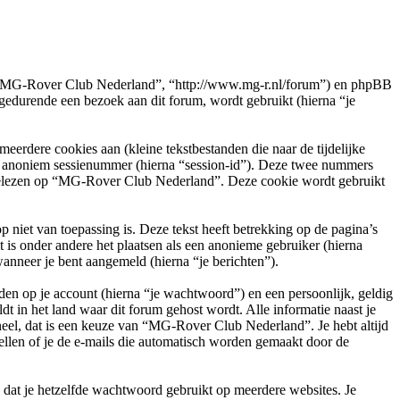
e”, “MG-Rover Club Nederland”, “http://www.mg-r.nl/forum”) en phpBB
durende een bezoek aan dit forum, wordt gebruikt (hierna “je
rdere cookies aan (kleine tekstbestanden die naar de tijdelijke
en anoniem sessienummer (hierna “session-id”). Deze twee nummers
elezen op “MG-Rover Club Nederland”. Deze cookie wordt gebruikt
et van toepassing is. Deze tekst heeft betrekking op de pagina’s
is onder andere het plaatsen als een anonieme gebruiker (hierna
wanneer je bent aangemeld (hierna “je berichten”).
en op je account (hierna “je wachtwoord”) en een persoonlijk, geldig
t in het land waar dit forum gehost wordt. Alle informatie naast je
oneel, dat is een keuze van “MG-Rover Club Nederland”. Je hebt altijd
ellen of je de e-mails die automatisch worden gemaakt door de
n dat je hetzelfde wachtwoord gebruikt op meerdere websites. Je