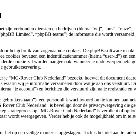
d
met zijn verbonden diensten en bedrijven (hierna “wij”, “ons”, “onz
phpBB Limited”, “phpBB-teams”) de informatie die wordt verzameld ge
 door het gebruik van zogenaamde cookies. De phpBB-software maakt mee
ee cookies bevatten een indentificatienummer (hierna “user-id”) en e
 derde cookie zal worden aangemaakt wanneer je onderwerpen hebt g
e gebruikerservaring.
je “MG-Rover Club Nederland” bezoekt, hoewel dit document daarop ni
arin wij je informatie verzamelen door wat je aan ons verstuurt. Dit 
na “je account”) en berichten die verstuurd zijn na je registratie en 
“je gebruikersnaam”), een persoonlijk wachtwoord om te kunnen aanmeld
G-Rover Club Nederland” is beveiligd door de privacywetgeving die geld
et registratieproces op “MG-Rover Club Nederland” is verplicht of opti
baar wordt weergegeven. Verder heb je ook de mogelijkheid om in te st
r het op een veilige manier is opgeslagen. Toch is het niet aan te rade