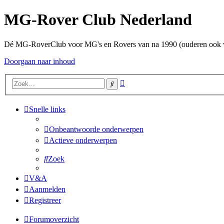
MG-Rover Club Nederland
Dé MG-RoverClub voor MG's en Rovers van na 1990 (ouderen ook
Doorgaan naar inhoud
Uitgebreid
Zoek
zoeken
Snelle links
Onbeantwoorde onderwerpen
Actieve onderwerpen
Zoek
V&A
Aanmelden
Registreer
Forumoverzicht