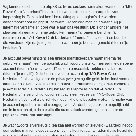
Wij kunnen ook buiten de phpBB-software cookies aanmaken wanneer je “MG-
Rover Club Nederland” bezoekt, hoewel dit document daarop niet van
toepassing is. Deze tekst heeft betrekking op de pagina’s die worden
aangemaakt door de phpBB-software. De tweede manier is waarin wij je
informatie verzamelen door wat je aan ons verstuurt. Dit is onder andere het
plaatsen als een anonieme gebruiker (hierna “anonieme berichten”),
registreren op “MG-Rover Club Nederland” (hierna “je account”) en berichten
die verstuurd zijn na je registratie en wanneer je bent aangemeld (hierna “je
berichten”).
Je account bevat minstens een unieke identificeerbare naam (hierna “je
gebruikersnaam”), een persoonlijk wachtwoord om te kunnen aanmelden op je
account (hierna “je wachtwoord”) en een persoonlijk, geldig e-mailadres
(hierna “je e-mail”). Je informatie voor je account op “MG-Rover Club
Nederland” is beveiligd door de privacywetgeving die geldt in het land waar dit
forum gehost wordt. Alle informatie naast je gebruikersnaam, je wachtwoord en
je e-mailadres die vereist is bij het registratieproces op “MG-Rover Club
Nederland” is verplicht of optioneel, dat is een keuze van “MG-Rover Club
Nederland”. Je hebt altijd zelf de mogelijkheid te bepalen welke informatie van
je account openbaar wordt weergegeven. Verder heb je ook de mogelijkheid
om in te stellen of je de e-mails die automatisch worden gemaakt door de
phpBB-software wil ontvangen.
Je wachtwoord is versleuteld (en kan niet worden ontsleuteld) waardoor het op
een veilige manier is opgeslagen. Toch is het niet aan te raden dat je hetzelfde
wachtwoord gebruikt op meerdere websites. Je wachtwoord is het middel