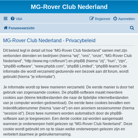
MG-Rover Club Nederland
V&A
Registreer
Aanmelden
Z
Forumoverzicht
o
MG-Rover Club Nederland - Privacybeleid
e
k
Dit beleid legt in detail uit hoe “MG-Rover Club Nederland” samen met zijn
verbonden diensten en bedrijven (hierna “wij”, “ons”, “onze”, “MG-Rover Club
Nederland”, “http://www.mg-r.nl/forum”) en phpBB (hierna “zij”, “hun”, “zijn”,
“phpBB-software”, “www.phpbb.com”, “phpBB Limited”, “phpBB-teams”) de
informatie die wordt verzameld gedurende een bezoek aan dit forum, wordt
gebruikt (hierna “je informatie”).
Je informatie wordt op twee manieren verzameld. De eerste manier is door het
gebruik van zogenaamde cookies. De phpBB-software maakt meerdere
cookies aan (kleine tekstbestanden die naar de tijdelijke internetbestanden
van je computer worden gedownload). De eerste twee cookies bevatten een
indentificatienummer (hierna “user-id”) en een anoniem sessienummer (hierna
“session-id”). Deze twee nummers worden automatisch door de phpBB-
software aan je toegewezen. Een derde cookie zal worden aangemaakt
wanneer je onderwerpen hebt gelezen op “MG-Rover Club Nederland”. Deze
cookie wordt gebruikt om op te slaan welke onderwerpen gelezen zijn en
verbetert daarmee je gebruikerservaring.