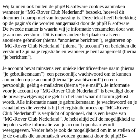
Wij kunnen ook buiten de phpBB-software cookies aanmaken
wanneer je “MG-Rover Club Nederland” bezoekt, hoewel dit
document daarop niet van toepassing is. Deze tekst heeft betrekking
op de pagina’s die worden aangemaakt door de phpBB-software.
De tweede manier is waarin wij je informatie verzamelen door wat
je aan ons verstuurt. Dit is onder andere het plaatsen als een
anonieme gebruiker (hierna “anonieme berichten”), registreren op
“MG-Rover Club Nederland” (hierna “je account”) en berichten die
verstuurd zijn na je registratie en wanneer je bent aangemeld (hierna
“je berichten”).
Je account bevat minstens een unieke identificeerbare naam (hierna
“je gebruikersnaam”), een persoonlijk wachtwoord om te kunnen
aanmelden op je account (hierna “je wachtwoord”) en een
persoonlijk, geldig e-mailadres (hierna “je e-mail”). Je informatie
voor je account op “MG-Rover Club Nederland” is beveiligd door
de privacywetgeving die geldt in het land waar dit forum gehost
wordt. Alle informatie naast je gebruikersnaam, je wachtwoord en je
e-mailadres die vereist is bij het registratieproces op “MG-Rover
Club Nederland” is verplicht of optioneel, dat is een keuze van
“MG-Rover Club Nederland”. Je hebt altijd zelf de mogelijkheid te
bepalen welke informatie van je account openbaar wordt
weergegeven. Verder heb je ook de mogelijkheid om in te stellen of
je de e-mails die automatisch worden gemaakt door de phpBB-