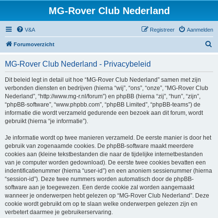
MG-Rover Club Nederland
V&A
Registreer
Aanmelden
Z
Forumoverzicht
o
MG-Rover Club Nederland - Privacybeleid
e
k
Dit beleid legt in detail uit hoe “MG-Rover Club Nederland” samen met zijn
verbonden diensten en bedrijven (hierna “wij”, “ons”, “onze”, “MG-Rover Club
Nederland”, “http://www.mg-r.nl/forum”) en phpBB (hierna “zij”, “hun”, “zijn”,
“phpBB-software”, “www.phpbb.com”, “phpBB Limited”, “phpBB-teams”) de
informatie die wordt verzameld gedurende een bezoek aan dit forum, wordt
gebruikt (hierna “je informatie”).
Je informatie wordt op twee manieren verzameld. De eerste manier is door het
gebruik van zogenaamde cookies. De phpBB-software maakt meerdere
cookies aan (kleine tekstbestanden die naar de tijdelijke internetbestanden
van je computer worden gedownload). De eerste twee cookies bevatten een
indentificatienummer (hierna “user-id”) en een anoniem sessienummer (hierna
“session-id”). Deze twee nummers worden automatisch door de phpBB-
software aan je toegewezen. Een derde cookie zal worden aangemaakt
wanneer je onderwerpen hebt gelezen op “MG-Rover Club Nederland”. Deze
cookie wordt gebruikt om op te slaan welke onderwerpen gelezen zijn en
verbetert daarmee je gebruikerservaring.