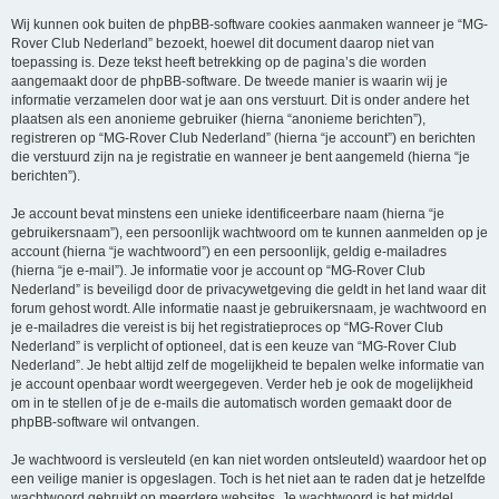
Wij kunnen ook buiten de phpBB-software cookies aanmaken wanneer je “MG-
Rover Club Nederland” bezoekt, hoewel dit document daarop niet van
toepassing is. Deze tekst heeft betrekking op de pagina’s die worden
aangemaakt door de phpBB-software. De tweede manier is waarin wij je
informatie verzamelen door wat je aan ons verstuurt. Dit is onder andere het
plaatsen als een anonieme gebruiker (hierna “anonieme berichten”),
registreren op “MG-Rover Club Nederland” (hierna “je account”) en berichten
die verstuurd zijn na je registratie en wanneer je bent aangemeld (hierna “je
berichten”).
Je account bevat minstens een unieke identificeerbare naam (hierna “je
gebruikersnaam”), een persoonlijk wachtwoord om te kunnen aanmelden op je
account (hierna “je wachtwoord”) en een persoonlijk, geldig e-mailadres
(hierna “je e-mail”). Je informatie voor je account op “MG-Rover Club
Nederland” is beveiligd door de privacywetgeving die geldt in het land waar dit
forum gehost wordt. Alle informatie naast je gebruikersnaam, je wachtwoord en
je e-mailadres die vereist is bij het registratieproces op “MG-Rover Club
Nederland” is verplicht of optioneel, dat is een keuze van “MG-Rover Club
Nederland”. Je hebt altijd zelf de mogelijkheid te bepalen welke informatie van
je account openbaar wordt weergegeven. Verder heb je ook de mogelijkheid
om in te stellen of je de e-mails die automatisch worden gemaakt door de
phpBB-software wil ontvangen.
Je wachtwoord is versleuteld (en kan niet worden ontsleuteld) waardoor het op
een veilige manier is opgeslagen. Toch is het niet aan te raden dat je hetzelfde
wachtwoord gebruikt op meerdere websites. Je wachtwoord is het middel