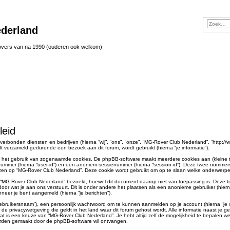
derland
vers van na 1990 (ouderen ook welkom)
leid
verbonden diensten en bedrijven (hierna “wij”, “ons”, “onze”, “MG-Rover Club Nederland”, “http://ww
 verzameld gedurende een bezoek aan dit forum, wordt gebruikt (hierna “je informatie”).
r het gebruik van zogenaamde cookies. De phpBB-software maakt meerdere cookies aan (kleine te
enummer (hierna “user-id”) en een anoniem sessienummer (hierna “session-id”). Deze twee numm
 op “MG-Rover Club Nederland”. Deze cookie wordt gebruikt om op te slaan welke onderwerpen 
MG-Rover Club Nederland” bezoekt, hoewel dit document daarop niet van toepassing is. Deze t
door wat je aan ons verstuurt. Dit is onder andere het plaatsen als een anonieme gebruiker (hier
anneer je bent aangemeld (hierna “je berichten”).
bruikersnaam”), een persoonlijk wachtwoord om te kunnen aanmelden op je account (hierna “je wac
de privacywetgeving die geldt in het land waar dit forum gehost wordt. Alle informatie naast je ge
, dat is een keuze van “MG-Rover Club Nederland”. Je hebt altijd zelf de mogelijkheid te bepalen
 worden gemaakt door de phpBB-software wil ontvangen.