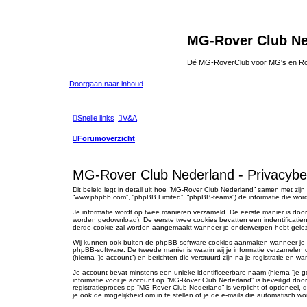
MG-Rover Club Ne
Dé MG-RoverClub voor MG's en Ro
Doorgaan naar inhoud
Snelle links
V&A
Forumoverzicht
MG-Rover Club Nederland - Privacybe
Dit beleid legt in detail uit hoe “MG-Rover Club Nederland” samen met zijn 
“www.phpbb.com”, “phpBB Limited”, “phpBB-teams”) de informatie die wordt
Je informatie wordt op twee manieren verzameld. De eerste manier is doo
worden gedownload). De eerste twee cookies bevatten een indentificati
derde cookie zal worden aangemaakt wanneer je onderwerpen hebt gelezen
Wij kunnen ook buiten de phpBB-software cookies aanmaken wanneer je “
phpBB-software. De tweede manier is waarin wij je informatie verzamelen 
(hierna “je account”) en berichten die verstuurd zijn na je registratie en w
Je account bevat minstens een unieke identificeerbare naam (hierna “je ge
informatie voor je account op “MG-Rover Club Nederland” is beveiligd door 
registratieproces op “MG-Rover Club Nederland” is verplicht of optioneel
je ook de mogelijkheid om in te stellen of je de e-mails die automatisch