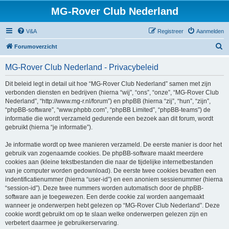
MG-Rover Club Nederland
V&A
Registreer
Aanmelden
Z
Forumoverzicht
o
MG-Rover Club Nederland - Privacybeleid
e
k
Dit beleid legt in detail uit hoe “MG-Rover Club Nederland” samen met zijn
verbonden diensten en bedrijven (hierna “wij”, “ons”, “onze”, “MG-Rover Club
Nederland”, “http://www.mg-r.nl/forum”) en phpBB (hierna “zij”, “hun”, “zijn”,
“phpBB-software”, “www.phpbb.com”, “phpBB Limited”, “phpBB-teams”) de
informatie die wordt verzameld gedurende een bezoek aan dit forum, wordt
gebruikt (hierna “je informatie”).
Je informatie wordt op twee manieren verzameld. De eerste manier is door het
gebruik van zogenaamde cookies. De phpBB-software maakt meerdere
cookies aan (kleine tekstbestanden die naar de tijdelijke internetbestanden
van je computer worden gedownload). De eerste twee cookies bevatten een
indentificatienummer (hierna “user-id”) en een anoniem sessienummer (hierna
“session-id”). Deze twee nummers worden automatisch door de phpBB-
software aan je toegewezen. Een derde cookie zal worden aangemaakt
wanneer je onderwerpen hebt gelezen op “MG-Rover Club Nederland”. Deze
cookie wordt gebruikt om op te slaan welke onderwerpen gelezen zijn en
verbetert daarmee je gebruikerservaring.