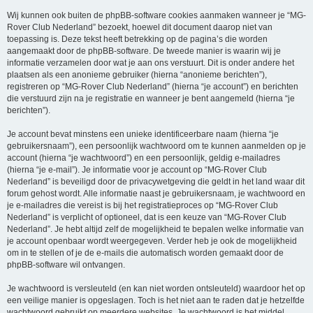
Wij kunnen ook buiten de phpBB-software cookies aanmaken wanneer je “MG-
Rover Club Nederland” bezoekt, hoewel dit document daarop niet van
toepassing is. Deze tekst heeft betrekking op de pagina’s die worden
aangemaakt door de phpBB-software. De tweede manier is waarin wij je
informatie verzamelen door wat je aan ons verstuurt. Dit is onder andere het
plaatsen als een anonieme gebruiker (hierna “anonieme berichten”),
registreren op “MG-Rover Club Nederland” (hierna “je account”) en berichten
die verstuurd zijn na je registratie en wanneer je bent aangemeld (hierna “je
berichten”).
Je account bevat minstens een unieke identificeerbare naam (hierna “je
gebruikersnaam”), een persoonlijk wachtwoord om te kunnen aanmelden op je
account (hierna “je wachtwoord”) en een persoonlijk, geldig e-mailadres
(hierna “je e-mail”). Je informatie voor je account op “MG-Rover Club
Nederland” is beveiligd door de privacywetgeving die geldt in het land waar dit
forum gehost wordt. Alle informatie naast je gebruikersnaam, je wachtwoord en
je e-mailadres die vereist is bij het registratieproces op “MG-Rover Club
Nederland” is verplicht of optioneel, dat is een keuze van “MG-Rover Club
Nederland”. Je hebt altijd zelf de mogelijkheid te bepalen welke informatie van
je account openbaar wordt weergegeven. Verder heb je ook de mogelijkheid
om in te stellen of je de e-mails die automatisch worden gemaakt door de
phpBB-software wil ontvangen.
Je wachtwoord is versleuteld (en kan niet worden ontsleuteld) waardoor het op
een veilige manier is opgeslagen. Toch is het niet aan te raden dat je hetzelfde
wachtwoord gebruikt op meerdere websites. Je wachtwoord is het middel