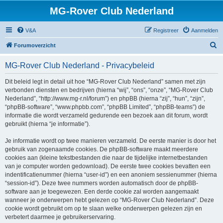
MG-Rover Club Nederland
V&A
Registreer
Aanmelden
Z
Forumoverzicht
o
MG-Rover Club Nederland - Privacybeleid
e
k
Dit beleid legt in detail uit hoe “MG-Rover Club Nederland” samen met zijn
verbonden diensten en bedrijven (hierna “wij”, “ons”, “onze”, “MG-Rover Club
Nederland”, “http://www.mg-r.nl/forum”) en phpBB (hierna “zij”, “hun”, “zijn”,
“phpBB-software”, “www.phpbb.com”, “phpBB Limited”, “phpBB-teams”) de
informatie die wordt verzameld gedurende een bezoek aan dit forum, wordt
gebruikt (hierna “je informatie”).
Je informatie wordt op twee manieren verzameld. De eerste manier is door het
gebruik van zogenaamde cookies. De phpBB-software maakt meerdere
cookies aan (kleine tekstbestanden die naar de tijdelijke internetbestanden
van je computer worden gedownload). De eerste twee cookies bevatten een
indentificatienummer (hierna “user-id”) en een anoniem sessienummer (hierna
“session-id”). Deze twee nummers worden automatisch door de phpBB-
software aan je toegewezen. Een derde cookie zal worden aangemaakt
wanneer je onderwerpen hebt gelezen op “MG-Rover Club Nederland”. Deze
cookie wordt gebruikt om op te slaan welke onderwerpen gelezen zijn en
verbetert daarmee je gebruikerservaring.