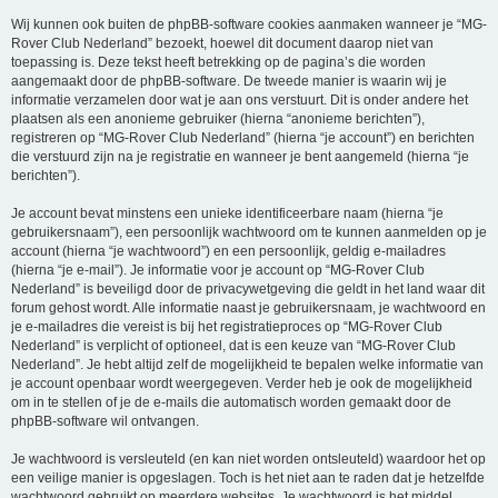
Wij kunnen ook buiten de phpBB-software cookies aanmaken wanneer je “MG-
Rover Club Nederland” bezoekt, hoewel dit document daarop niet van
toepassing is. Deze tekst heeft betrekking op de pagina’s die worden
aangemaakt door de phpBB-software. De tweede manier is waarin wij je
informatie verzamelen door wat je aan ons verstuurt. Dit is onder andere het
plaatsen als een anonieme gebruiker (hierna “anonieme berichten”),
registreren op “MG-Rover Club Nederland” (hierna “je account”) en berichten
die verstuurd zijn na je registratie en wanneer je bent aangemeld (hierna “je
berichten”).
Je account bevat minstens een unieke identificeerbare naam (hierna “je
gebruikersnaam”), een persoonlijk wachtwoord om te kunnen aanmelden op je
account (hierna “je wachtwoord”) en een persoonlijk, geldig e-mailadres
(hierna “je e-mail”). Je informatie voor je account op “MG-Rover Club
Nederland” is beveiligd door de privacywetgeving die geldt in het land waar dit
forum gehost wordt. Alle informatie naast je gebruikersnaam, je wachtwoord en
je e-mailadres die vereist is bij het registratieproces op “MG-Rover Club
Nederland” is verplicht of optioneel, dat is een keuze van “MG-Rover Club
Nederland”. Je hebt altijd zelf de mogelijkheid te bepalen welke informatie van
je account openbaar wordt weergegeven. Verder heb je ook de mogelijkheid
om in te stellen of je de e-mails die automatisch worden gemaakt door de
phpBB-software wil ontvangen.
Je wachtwoord is versleuteld (en kan niet worden ontsleuteld) waardoor het op
een veilige manier is opgeslagen. Toch is het niet aan te raden dat je hetzelfde
wachtwoord gebruikt op meerdere websites. Je wachtwoord is het middel