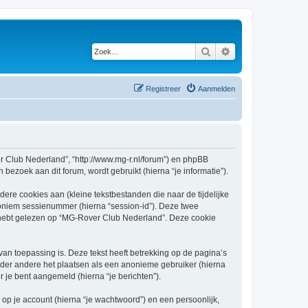
Zoek
Uitgebreid zoeken
Registreer
Aanmelden
er Club Nederland”, “http://www.mg-r.nl/forum”) en phpBB
bezoek aan dit forum, wordt gebruikt (hierna “je informatie”).
re cookies aan (kleine tekstbestanden die naar de tijdelijke
oniem sessienummer (hierna “session-id”). Deze twee
ebt gelezen op “MG-Rover Club Nederland”. Deze cookie
 toepassing is. Deze tekst heeft betrekking op de pagina’s
nder andere het plaatsen als een anonieme gebruiker (hierna
r je bent aangemeld (hierna “je berichten”).
p je account (hierna “je wachtwoord”) en een persoonlijk,