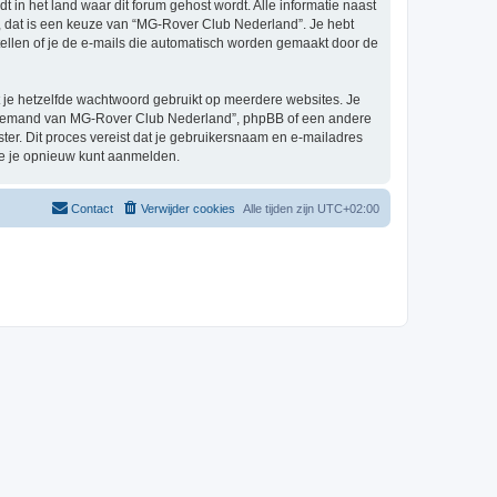
t in het land waar dit forum gehost wordt. Alle informatie naast
el, dat is een keuze van “MG-Rover Club Nederland”. Je hebt
tellen of je de e-mails die automatisch worden gemaakt door de
at je hetzelfde wachtwoord gebruikt op meerdere websites. Je
n iemand van MG-Rover Club Nederland”, phpBB of een andere
ster. Dit proces vereist dat je gebruikersnaam en e-mailadres
je je opnieuw kunt aanmelden.
Contact
Verwijder cookies
Alle tijden zijn
UTC+02:00