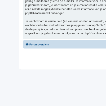
geldig e-mailadres (hierna “je e-mail”). Je informatie voor je 
je gebruikersnaam, je wachtwoord en je e-mailadres die vereist
altijd zelf de mogelijkheid te bepalen welke informatie van j
phpBB-software wil ontvangen.
Je wachtwoord is versleuteld (en kan niet worden ontsleuteld) 
wachtwoord is het middel waarmee je op je account op “MG-R
derde partij. Als je het wachtwoord van je account bent verget
opgeeft van je gebruikersaccount, waarna de phpBB-software 
Forumoverzicht