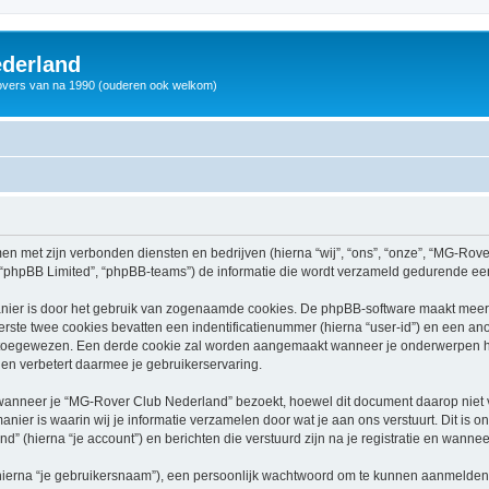
derland
vers van na 1990 (ouderen ook welkom)
men met zijn verbonden diensten en bedrijven (hierna “wij”, “ons”, “onze”, “MG-Rov
, “phpBB Limited”, “phpBB-teams”) de informatie die wordt verzameld gedurende een 
nier is door het gebruik van zogenaamde cookies. De phpBB-software maakt meerde
ste twee cookies bevatten een indentificatienummer (hierna “user-id”) en een an
toegewezen. Een derde cookie zal worden aangemaakt wanneer je onderwerpen h
en verbetert daarmee je gebruikerservaring.
nneer je “MG-Rover Club Nederland” bezoekt, hoewel dit document daarop niet van
r is waarin wij je informatie verzamelen door wat je aan ons verstuurt. Dit is o
 (hierna “je account”) en berichten die verstuurd zijn na je registratie en wannee
hierna “je gebruikersnaam”), een persoonlijk wachtwoord om te kunnen aanmelden o