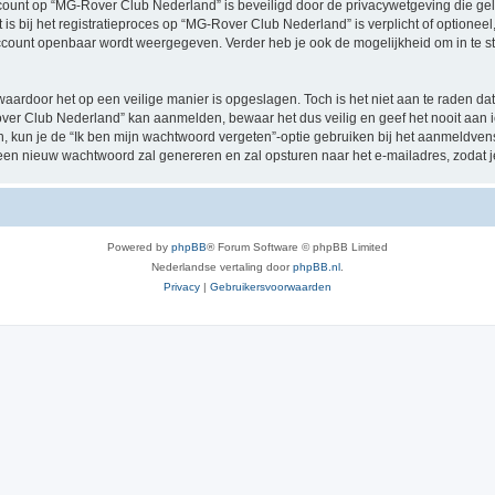
account op “MG-Rover Club Nederland” is beveiligd door de privacywetgeving die geld
 is bij het registratieproces op “MG-Rover Club Nederland” is verplicht of optione
e account openbaar wordt weergegeven. Verder heb je ook de mogelijkheid om in te s
waardoor het op een veilige manier is opgeslagen. Toch is het niet aan te raden d
over Club Nederland” kan aanmelden, bewaar het dus veilig en geef het nooit aa
en, kun je de “Ik ben mijn wachtwoord vergeten”-optie gebruiken bij het aanmeldven
een nieuw wachtwoord zal genereren en zal opsturen naar het e-mailadres, zodat 
Powered by
phpBB
® Forum Software © phpBB Limited
Nederlandse vertaling door
phpBB.nl
.
Privacy
|
Gebruikersvoorwaarden