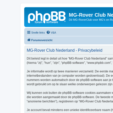
MG-Rover Club Ne
Dé MG-RoverClub voor MG's en Ro
Snelle links
V&A
Forumoverzicht
MG-Rover Club Nederland - Privacybeleid
Dit beleid legt in detail uit hoe “MG-Rover Club Nederland” sa
(hierna “zij”, “hun”, “zijn”, “phpBB-software”, “www.phpbb.com”
Je informatie wordt op twee manieren verzameld. De eerste ma
internetbestanden van je computer worden gedownload). De eer
nummers worden automatisch door de phpBB-software aan je 
wordt gebruikt om op te slaan welke onderwerpen gelezen zijn 
Wij kunnen ook buiten de phpBB-software cookies aanmaken wa
die worden aangemaakt door de phpBB-software. De tweede manie
“anonieme berichten”), registreren op “MG-Rover Club Nederland”
Je account bevat minstens een unieke identificeerbare naam (