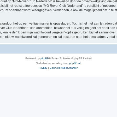
account op “MG-Rover Club Nederland” is beveiligd door de privacywetgeving die geld
 is bij het registratieproces op “MG-Rover Club Nederland” is verplicht of optione
e account openbaar wordt weergegeven. Verder heb je ook de mogelijkheid om in te s
waardoor het op een veilige manier is opgeslagen. Toch is het niet aan te raden d
over Club Nederland” kan aanmelden, bewaar het dus veilig en geef het nooit aa
en, kun je de “Ik ben mijn wachtwoord vergeten”-optie gebruiken bij het aanmeldven
een nieuw wachtwoord zal genereren en zal opsturen naar het e-mailadres, zodat 
Powered by
phpBB
® Forum Software © phpBB Limited
Nederlandse vertaling door
phpBB.nl
.
Privacy
|
Gebruikersvoorwaarden