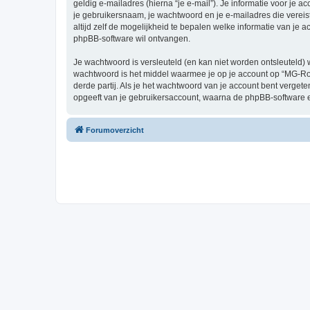
geldig e-mailadres (hierna “je e-mail”). Je informatie voor je 
je gebruikersnaam, je wachtwoord en je e-mailadres die vereist
altijd zelf de mogelijkheid te bepalen welke informatie van j
phpBB-software wil ontvangen.
Je wachtwoord is versleuteld (en kan niet worden ontsleuteld) 
wachtwoord is het middel waarmee je op je account op “MG-R
derde partij. Als je het wachtwoord van je account bent verget
opgeeft van je gebruikersaccount, waarna de phpBB-software 
Forumoverzicht