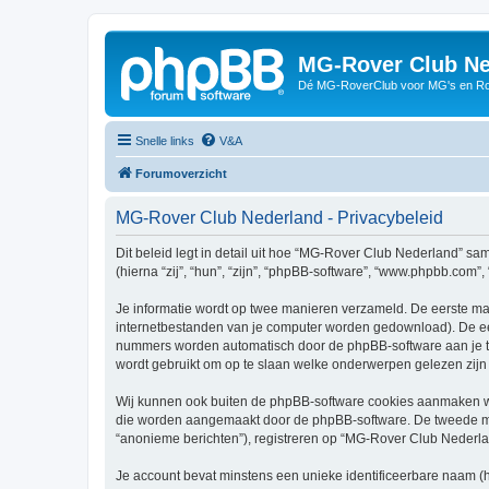
MG-Rover Club Ne
Dé MG-RoverClub voor MG's en Ro
Snelle links
V&A
Forumoverzicht
MG-Rover Club Nederland - Privacybeleid
Dit beleid legt in detail uit hoe “MG-Rover Club Nederland” sa
(hierna “zij”, “hun”, “zijn”, “phpBB-software”, “www.phpbb.com”
Je informatie wordt op twee manieren verzameld. De eerste ma
internetbestanden van je computer worden gedownload). De eer
nummers worden automatisch door de phpBB-software aan je 
wordt gebruikt om op te slaan welke onderwerpen gelezen zijn 
Wij kunnen ook buiten de phpBB-software cookies aanmaken wa
die worden aangemaakt door de phpBB-software. De tweede manie
“anonieme berichten”), registreren op “MG-Rover Club Nederland”
Je account bevat minstens een unieke identificeerbare naam (