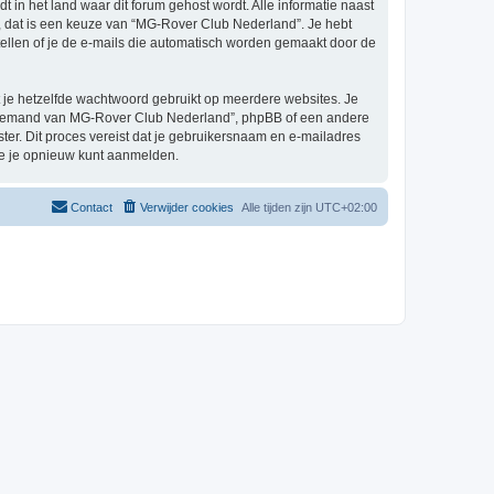
t in het land waar dit forum gehost wordt. Alle informatie naast
el, dat is een keuze van “MG-Rover Club Nederland”. Je hebt
tellen of je de e-mails die automatisch worden gemaakt door de
at je hetzelfde wachtwoord gebruikt op meerdere websites. Je
n iemand van MG-Rover Club Nederland”, phpBB of een andere
ster. Dit proces vereist dat je gebruikersnaam en e-mailadres
je je opnieuw kunt aanmelden.
Contact
Verwijder cookies
Alle tijden zijn
UTC+02:00