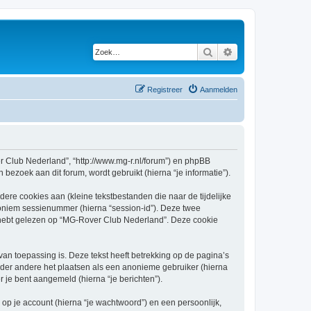
Zoek
Uitgebreid zoeken
Registreer
Aanmelden
er Club Nederland”, “http://www.mg-r.nl/forum”) en phpBB
bezoek aan dit forum, wordt gebruikt (hierna “je informatie”).
re cookies aan (kleine tekstbestanden die naar de tijdelijke
oniem sessienummer (hierna “session-id”). Deze twee
ebt gelezen op “MG-Rover Club Nederland”. Deze cookie
 toepassing is. Deze tekst heeft betrekking op de pagina’s
nder andere het plaatsen als een anonieme gebruiker (hierna
r je bent aangemeld (hierna “je berichten”).
p je account (hierna “je wachtwoord”) en een persoonlijk,