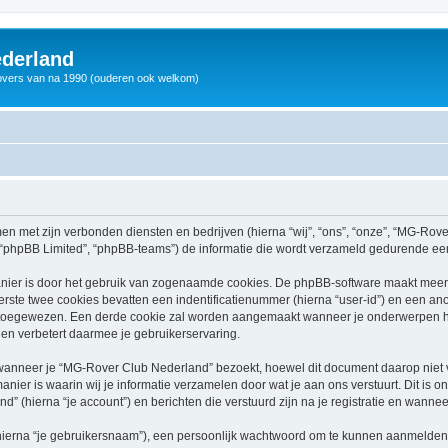
derland
vers van na 1990 (ouderen ook welkom)
men met zijn verbonden diensten en bedrijven (hierna “wij”, “ons”, “onze”, “MG-Rov
, “phpBB Limited”, “phpBB-teams”) de informatie die wordt verzameld gedurende een 
nier is door het gebruik van zogenaamde cookies. De phpBB-software maakt meerde
ste twee cookies bevatten een indentificatienummer (hierna “user-id”) en een an
toegewezen. Een derde cookie zal worden aangemaakt wanneer je onderwerpen h
en verbetert daarmee je gebruikerservaring.
nneer je “MG-Rover Club Nederland” bezoekt, hoewel dit document daarop niet van
r is waarin wij je informatie verzamelen door wat je aan ons verstuurt. Dit is o
 (hierna “je account”) en berichten die verstuurd zijn na je registratie en wannee
hierna “je gebruikersnaam”), een persoonlijk wachtwoord om te kunnen aanmelden o