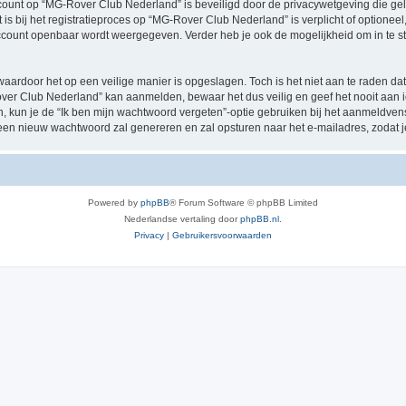
account op “MG-Rover Club Nederland” is beveiligd door de privacywetgeving die geld
 is bij het registratieproces op “MG-Rover Club Nederland” is verplicht of optione
e account openbaar wordt weergegeven. Verder heb je ook de mogelijkheid om in te s
waardoor het op een veilige manier is opgeslagen. Toch is het niet aan te raden d
over Club Nederland” kan aanmelden, bewaar het dus veilig en geef het nooit aa
en, kun je de “Ik ben mijn wachtwoord vergeten”-optie gebruiken bij het aanmeldven
een nieuw wachtwoord zal genereren en zal opsturen naar het e-mailadres, zodat 
Powered by
phpBB
® Forum Software © phpBB Limited
Nederlandse vertaling door
phpBB.nl
.
Privacy
|
Gebruikersvoorwaarden