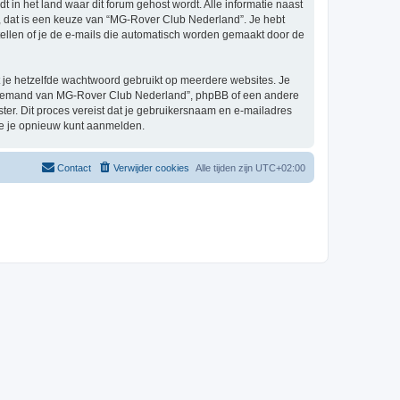
t in het land waar dit forum gehost wordt. Alle informatie naast
el, dat is een keuze van “MG-Rover Club Nederland”. Je hebt
tellen of je de e-mails die automatisch worden gemaakt door de
at je hetzelfde wachtwoord gebruikt op meerdere websites. Je
n iemand van MG-Rover Club Nederland”, phpBB of een andere
ster. Dit proces vereist dat je gebruikersnaam en e-mailadres
je je opnieuw kunt aanmelden.
Contact
Verwijder cookies
Alle tijden zijn
UTC+02:00