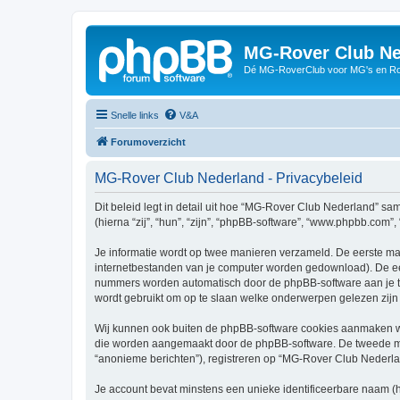
MG-Rover Club Ne
Dé MG-RoverClub voor MG's en Ro
Snelle links
V&A
Forumoverzicht
MG-Rover Club Nederland - Privacybeleid
Dit beleid legt in detail uit hoe “MG-Rover Club Nederland” sa
(hierna “zij”, “hun”, “zijn”, “phpBB-software”, “www.phpbb.com”
Je informatie wordt op twee manieren verzameld. De eerste ma
internetbestanden van je computer worden gedownload). De eer
nummers worden automatisch door de phpBB-software aan je 
wordt gebruikt om op te slaan welke onderwerpen gelezen zijn 
Wij kunnen ook buiten de phpBB-software cookies aanmaken wa
die worden aangemaakt door de phpBB-software. De tweede manie
“anonieme berichten”), registreren op “MG-Rover Club Nederland”
Je account bevat minstens een unieke identificeerbare naam (