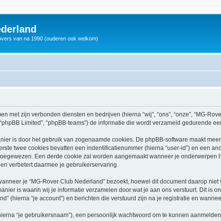
derland
vers van na 1990 (ouderen ook welkom)
men met zijn verbonden diensten en bedrijven (hierna “wij”, “ons”, “onze”, “MG-Rov
, “phpBB Limited”, “phpBB-teams”) de informatie die wordt verzameld gedurende een 
nier is door het gebruik van zogenaamde cookies. De phpBB-software maakt meerde
ste twee cookies bevatten een indentificatienummer (hierna “user-id”) en een an
toegewezen. Een derde cookie zal worden aangemaakt wanneer je onderwerpen h
en verbetert daarmee je gebruikerservaring.
nneer je “MG-Rover Club Nederland” bezoekt, hoewel dit document daarop niet van
r is waarin wij je informatie verzamelen door wat je aan ons verstuurt. Dit is o
 (hierna “je account”) en berichten die verstuurd zijn na je registratie en wannee
hierna “je gebruikersnaam”), een persoonlijk wachtwoord om te kunnen aanmelden o