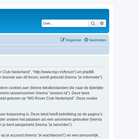
Zoek
Uitgebreid zoeken
Registreer
Aanmelden
er Club Nederland”, “http://www.mg-r.nl/forum”) en phpBB
bezoek aan dit forum, wordt gebruikt (hierna “je informatie”).
re cookies aan (kleine tekstbestanden die naar de tijdelijke
oniem sessienummer (hierna “session-id”). Deze twee
ebt gelezen op “MG-Rover Club Nederland”. Deze cookie
 toepassing is. Deze tekst heeft betrekking op de pagina’s
nder andere het plaatsen als een anonieme gebruiker (hierna
r je bent aangemeld (hierna “je berichten”).
p je account (hierna “je wachtwoord”) en een persoonlijk,