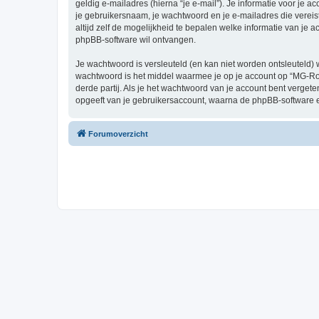
geldig e-mailadres (hierna “je e-mail”). Je informatie voor je 
je gebruikersnaam, je wachtwoord en je e-mailadres die vereist
altijd zelf de mogelijkheid te bepalen welke informatie van j
phpBB-software wil ontvangen.
Je wachtwoord is versleuteld (en kan niet worden ontsleuteld) 
wachtwoord is het middel waarmee je op je account op “MG-R
derde partij. Als je het wachtwoord van je account bent verget
opgeeft van je gebruikersaccount, waarna de phpBB-software 
Forumoverzicht