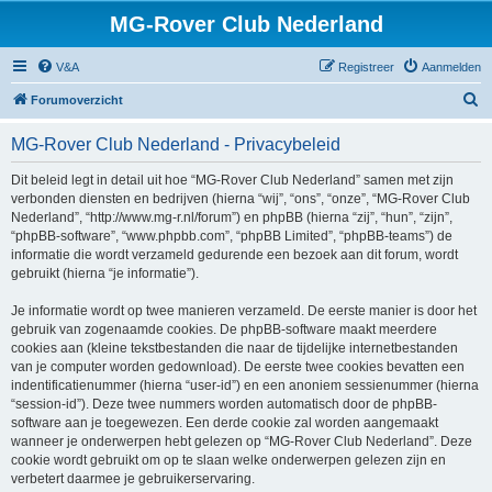
MG-Rover Club Nederland
V&A
Registreer
Aanmelden
Z
Forumoverzicht
o
MG-Rover Club Nederland - Privacybeleid
e
k
Dit beleid legt in detail uit hoe “MG-Rover Club Nederland” samen met zijn
verbonden diensten en bedrijven (hierna “wij”, “ons”, “onze”, “MG-Rover Club
Nederland”, “http://www.mg-r.nl/forum”) en phpBB (hierna “zij”, “hun”, “zijn”,
“phpBB-software”, “www.phpbb.com”, “phpBB Limited”, “phpBB-teams”) de
informatie die wordt verzameld gedurende een bezoek aan dit forum, wordt
gebruikt (hierna “je informatie”).
Je informatie wordt op twee manieren verzameld. De eerste manier is door het
gebruik van zogenaamde cookies. De phpBB-software maakt meerdere
cookies aan (kleine tekstbestanden die naar de tijdelijke internetbestanden
van je computer worden gedownload). De eerste twee cookies bevatten een
indentificatienummer (hierna “user-id”) en een anoniem sessienummer (hierna
“session-id”). Deze twee nummers worden automatisch door de phpBB-
software aan je toegewezen. Een derde cookie zal worden aangemaakt
wanneer je onderwerpen hebt gelezen op “MG-Rover Club Nederland”. Deze
cookie wordt gebruikt om op te slaan welke onderwerpen gelezen zijn en
verbetert daarmee je gebruikerservaring.