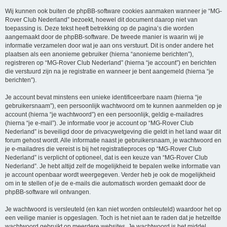
Wij kunnen ook buiten de phpBB-software cookies aanmaken wanneer je “MG-
Rover Club Nederland” bezoekt, hoewel dit document daarop niet van
toepassing is. Deze tekst heeft betrekking op de pagina’s die worden
aangemaakt door de phpBB-software. De tweede manier is waarin wij je
informatie verzamelen door wat je aan ons verstuurt. Dit is onder andere het
plaatsen als een anonieme gebruiker (hierna “anonieme berichten”),
registreren op “MG-Rover Club Nederland” (hierna “je account”) en berichten
die verstuurd zijn na je registratie en wanneer je bent aangemeld (hierna “je
berichten”).
Je account bevat minstens een unieke identificeerbare naam (hierna “je
gebruikersnaam”), een persoonlijk wachtwoord om te kunnen aanmelden op je
account (hierna “je wachtwoord”) en een persoonlijk, geldig e-mailadres
(hierna “je e-mail”). Je informatie voor je account op “MG-Rover Club
Nederland” is beveiligd door de privacywetgeving die geldt in het land waar dit
forum gehost wordt. Alle informatie naast je gebruikersnaam, je wachtwoord en
je e-mailadres die vereist is bij het registratieproces op “MG-Rover Club
Nederland” is verplicht of optioneel, dat is een keuze van “MG-Rover Club
Nederland”. Je hebt altijd zelf de mogelijkheid te bepalen welke informatie van
je account openbaar wordt weergegeven. Verder heb je ook de mogelijkheid
om in te stellen of je de e-mails die automatisch worden gemaakt door de
phpBB-software wil ontvangen.
Je wachtwoord is versleuteld (en kan niet worden ontsleuteld) waardoor het op
een veilige manier is opgeslagen. Toch is het niet aan te raden dat je hetzelfde
wachtwoord gebruikt op meerdere websites. Je wachtwoord is het middel