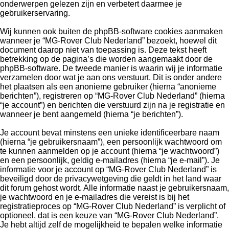
onderwerpen gelezen zijn en verbetert daarmee je
gebruikerservaring.
Wij kunnen ook buiten de phpBB-software cookies aanmaken
wanneer je “MG-Rover Club Nederland” bezoekt, hoewel dit
document daarop niet van toepassing is. Deze tekst heeft
betrekking op de pagina’s die worden aangemaakt door de
phpBB-software. De tweede manier is waarin wij je informatie
verzamelen door wat je aan ons verstuurt. Dit is onder andere
het plaatsen als een anonieme gebruiker (hierna “anonieme
berichten”), registreren op “MG-Rover Club Nederland” (hierna
“je account”) en berichten die verstuurd zijn na je registratie en
wanneer je bent aangemeld (hierna “je berichten”).
Je account bevat minstens een unieke identificeerbare naam
(hierna “je gebruikersnaam”), een persoonlijk wachtwoord om
te kunnen aanmelden op je account (hierna “je wachtwoord”)
en een persoonlijk, geldig e-mailadres (hierna “je e-mail”). Je
informatie voor je account op “MG-Rover Club Nederland” is
beveiligd door de privacywetgeving die geldt in het land waar
dit forum gehost wordt. Alle informatie naast je gebruikersnaam,
je wachtwoord en je e-mailadres die vereist is bij het
registratieproces op “MG-Rover Club Nederland” is verplicht of
optioneel, dat is een keuze van “MG-Rover Club Nederland”.
Je hebt altijd zelf de mogelijkheid te bepalen welke informatie