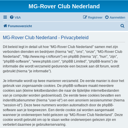
MG-Rover Club Nederland
V&A
Registreer
Aanmelden
Z
Forumoverzicht
o
MG-Rover Club Nederland - Privacybeleid
e
k
Dit beleid legt in detail uit hoe “MG-Rover Club Nederland” samen met zijn
verbonden diensten en bedrijven (hierna “wij”, “ons”, “onze”, “MG-Rover Club
Nederland”, “http://www.mg-r.nl/forum”) en phpBB (hierna “zij”, “hun”, “zijn”,
“phpBB-software”, “www.phpbb.com”, “phpBB Limited”, “phpBB-teams”) de
informatie die wordt verzameld gedurende een bezoek aan dit forum, wordt
gebruikt (hierna “je informatie”).
Je informatie wordt op twee manieren verzameld. De eerste manier is door het
gebruik van zogenaamde cookies. De phpBB-software maakt meerdere
cookies aan (kleine tekstbestanden die naar de tijdelijke internetbestanden
van je computer worden gedownload). De eerste twee cookies bevatten een
indentificatienummer (hierna “user-id”) en een anoniem sessienummer (hierna
“session-id”). Deze twee nummers worden automatisch door de phpBB-
software aan je toegewezen. Een derde cookie zal worden aangemaakt
wanneer je onderwerpen hebt gelezen op “MG-Rover Club Nederland”. Deze
cookie wordt gebruikt om op te slaan welke onderwerpen gelezen zijn en
verbetert daarmee je gebruikerservaring.