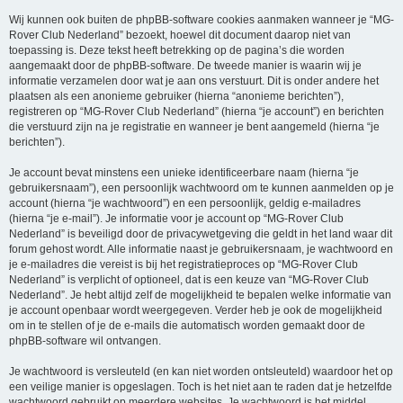
Wij kunnen ook buiten de phpBB-software cookies aanmaken wanneer je “MG-
Rover Club Nederland” bezoekt, hoewel dit document daarop niet van
toepassing is. Deze tekst heeft betrekking op de pagina’s die worden
aangemaakt door de phpBB-software. De tweede manier is waarin wij je
informatie verzamelen door wat je aan ons verstuurt. Dit is onder andere het
plaatsen als een anonieme gebruiker (hierna “anonieme berichten”),
registreren op “MG-Rover Club Nederland” (hierna “je account”) en berichten
die verstuurd zijn na je registratie en wanneer je bent aangemeld (hierna “je
berichten”).
Je account bevat minstens een unieke identificeerbare naam (hierna “je
gebruikersnaam”), een persoonlijk wachtwoord om te kunnen aanmelden op je
account (hierna “je wachtwoord”) en een persoonlijk, geldig e-mailadres
(hierna “je e-mail”). Je informatie voor je account op “MG-Rover Club
Nederland” is beveiligd door de privacywetgeving die geldt in het land waar dit
forum gehost wordt. Alle informatie naast je gebruikersnaam, je wachtwoord en
je e-mailadres die vereist is bij het registratieproces op “MG-Rover Club
Nederland” is verplicht of optioneel, dat is een keuze van “MG-Rover Club
Nederland”. Je hebt altijd zelf de mogelijkheid te bepalen welke informatie van
je account openbaar wordt weergegeven. Verder heb je ook de mogelijkheid
om in te stellen of je de e-mails die automatisch worden gemaakt door de
phpBB-software wil ontvangen.
Je wachtwoord is versleuteld (en kan niet worden ontsleuteld) waardoor het op
een veilige manier is opgeslagen. Toch is het niet aan te raden dat je hetzelfde
wachtwoord gebruikt op meerdere websites. Je wachtwoord is het middel