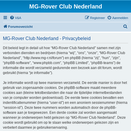
MG-Rover Club Nederland
V&A
Registreer
Aanmelden
Z
Forumoverzicht
o
MG-Rover Club Nederland - Privacybeleid
e
k
Dit beleid legt in detail uit hoe “MG-Rover Club Nederland” samen met zijn
verbonden diensten en bedrijven (hierna “wij”, “ons”, “onze”, “MG-Rover Club
Nederland”, “http://www.mg-r.nl/forum”) en phpBB (hierna “zij”, “hun”, “zijn”,
“phpBB-software”, “www.phpbb.com”, “phpBB Limited”, “phpBB-teams”) de
informatie die wordt verzameld gedurende een bezoek aan dit forum, wordt
gebruikt (hierna “je informatie”).
Je informatie wordt op twee manieren verzameld. De eerste manier is door het
gebruik van zogenaamde cookies. De phpBB-software maakt meerdere
cookies aan (kleine tekstbestanden die naar de tijdelijke internetbestanden
van je computer worden gedownload). De eerste twee cookies bevatten een
indentificatienummer (hierna “user-id”) en een anoniem sessienummer (hierna
“session-id”). Deze twee nummers worden automatisch door de phpBB-
software aan je toegewezen. Een derde cookie zal worden aangemaakt
wanneer je onderwerpen hebt gelezen op “MG-Rover Club Nederland”. Deze
cookie wordt gebruikt om op te slaan welke onderwerpen gelezen zijn en
verbetert daarmee je gebruikerservaring.