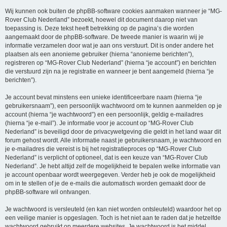
Wij kunnen ook buiten de phpBB-software cookies aanmaken wanneer je “MG-
Rover Club Nederland” bezoekt, hoewel dit document daarop niet van
toepassing is. Deze tekst heeft betrekking op de pagina’s die worden
aangemaakt door de phpBB-software. De tweede manier is waarin wij je
informatie verzamelen door wat je aan ons verstuurt. Dit is onder andere het
plaatsen als een anonieme gebruiker (hierna “anonieme berichten”),
registreren op “MG-Rover Club Nederland” (hierna “je account”) en berichten
die verstuurd zijn na je registratie en wanneer je bent aangemeld (hierna “je
berichten”).
Je account bevat minstens een unieke identificeerbare naam (hierna “je
gebruikersnaam”), een persoonlijk wachtwoord om te kunnen aanmelden op je
account (hierna “je wachtwoord”) en een persoonlijk, geldig e-mailadres
(hierna “je e-mail”). Je informatie voor je account op “MG-Rover Club
Nederland” is beveiligd door de privacywetgeving die geldt in het land waar dit
forum gehost wordt. Alle informatie naast je gebruikersnaam, je wachtwoord en
je e-mailadres die vereist is bij het registratieproces op “MG-Rover Club
Nederland” is verplicht of optioneel, dat is een keuze van “MG-Rover Club
Nederland”. Je hebt altijd zelf de mogelijkheid te bepalen welke informatie van
je account openbaar wordt weergegeven. Verder heb je ook de mogelijkheid
om in te stellen of je de e-mails die automatisch worden gemaakt door de
phpBB-software wil ontvangen.
Je wachtwoord is versleuteld (en kan niet worden ontsleuteld) waardoor het op
een veilige manier is opgeslagen. Toch is het niet aan te raden dat je hetzelfde
wachtwoord gebruikt op meerdere websites. Je wachtwoord is het middel