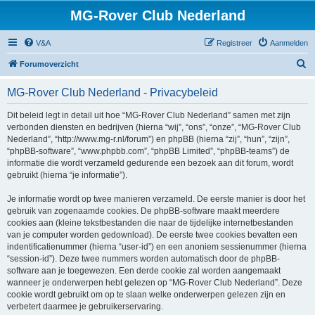
MG-Rover Club Nederland
V&A
Registreer
Aanmelden
Z
Forumoverzicht
o
MG-Rover Club Nederland - Privacybeleid
e
k
Dit beleid legt in detail uit hoe “MG-Rover Club Nederland” samen met zijn
verbonden diensten en bedrijven (hierna “wij”, “ons”, “onze”, “MG-Rover Club
Nederland”, “http://www.mg-r.nl/forum”) en phpBB (hierna “zij”, “hun”, “zijn”,
“phpBB-software”, “www.phpbb.com”, “phpBB Limited”, “phpBB-teams”) de
informatie die wordt verzameld gedurende een bezoek aan dit forum, wordt
gebruikt (hierna “je informatie”).
Je informatie wordt op twee manieren verzameld. De eerste manier is door het
gebruik van zogenaamde cookies. De phpBB-software maakt meerdere
cookies aan (kleine tekstbestanden die naar de tijdelijke internetbestanden
van je computer worden gedownload). De eerste twee cookies bevatten een
indentificatienummer (hierna “user-id”) en een anoniem sessienummer (hierna
“session-id”). Deze twee nummers worden automatisch door de phpBB-
software aan je toegewezen. Een derde cookie zal worden aangemaakt
wanneer je onderwerpen hebt gelezen op “MG-Rover Club Nederland”. Deze
cookie wordt gebruikt om op te slaan welke onderwerpen gelezen zijn en
verbetert daarmee je gebruikerservaring.