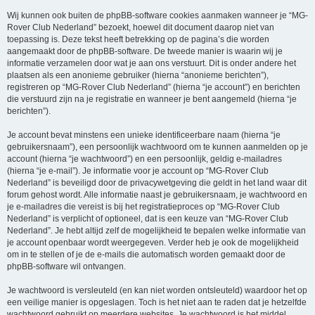
Wij kunnen ook buiten de phpBB-software cookies aanmaken wanneer je “MG-
Rover Club Nederland” bezoekt, hoewel dit document daarop niet van
toepassing is. Deze tekst heeft betrekking op de pagina’s die worden
aangemaakt door de phpBB-software. De tweede manier is waarin wij je
informatie verzamelen door wat je aan ons verstuurt. Dit is onder andere het
plaatsen als een anonieme gebruiker (hierna “anonieme berichten”),
registreren op “MG-Rover Club Nederland” (hierna “je account”) en berichten
die verstuurd zijn na je registratie en wanneer je bent aangemeld (hierna “je
berichten”).
Je account bevat minstens een unieke identificeerbare naam (hierna “je
gebruikersnaam”), een persoonlijk wachtwoord om te kunnen aanmelden op je
account (hierna “je wachtwoord”) en een persoonlijk, geldig e-mailadres
(hierna “je e-mail”). Je informatie voor je account op “MG-Rover Club
Nederland” is beveiligd door de privacywetgeving die geldt in het land waar dit
forum gehost wordt. Alle informatie naast je gebruikersnaam, je wachtwoord en
je e-mailadres die vereist is bij het registratieproces op “MG-Rover Club
Nederland” is verplicht of optioneel, dat is een keuze van “MG-Rover Club
Nederland”. Je hebt altijd zelf de mogelijkheid te bepalen welke informatie van
je account openbaar wordt weergegeven. Verder heb je ook de mogelijkheid
om in te stellen of je de e-mails die automatisch worden gemaakt door de
phpBB-software wil ontvangen.
Je wachtwoord is versleuteld (en kan niet worden ontsleuteld) waardoor het op
een veilige manier is opgeslagen. Toch is het niet aan te raden dat je hetzelfde
wachtwoord gebruikt op meerdere websites. Je wachtwoord is het middel