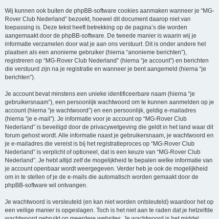
Wij kunnen ook buiten de phpBB-software cookies aanmaken wanneer je “MG-
Rover Club Nederland” bezoekt, hoewel dit document daarop niet van
toepassing is. Deze tekst heeft betrekking op de pagina’s die worden
aangemaakt door de phpBB-software. De tweede manier is waarin wij je
informatie verzamelen door wat je aan ons verstuurt. Dit is onder andere het
plaatsen als een anonieme gebruiker (hierna “anonieme berichten”),
registreren op “MG-Rover Club Nederland” (hierna “je account”) en berichten
die verstuurd zijn na je registratie en wanneer je bent aangemeld (hierna “je
berichten”).
Je account bevat minstens een unieke identificeerbare naam (hierna “je
gebruikersnaam”), een persoonlijk wachtwoord om te kunnen aanmelden op je
account (hierna “je wachtwoord”) en een persoonlijk, geldig e-mailadres
(hierna “je e-mail”). Je informatie voor je account op “MG-Rover Club
Nederland” is beveiligd door de privacywetgeving die geldt in het land waar dit
forum gehost wordt. Alle informatie naast je gebruikersnaam, je wachtwoord en
je e-mailadres die vereist is bij het registratieproces op “MG-Rover Club
Nederland” is verplicht of optioneel, dat is een keuze van “MG-Rover Club
Nederland”. Je hebt altijd zelf de mogelijkheid te bepalen welke informatie van
je account openbaar wordt weergegeven. Verder heb je ook de mogelijkheid
om in te stellen of je de e-mails die automatisch worden gemaakt door de
phpBB-software wil ontvangen.
Je wachtwoord is versleuteld (en kan niet worden ontsleuteld) waardoor het op
een veilige manier is opgeslagen. Toch is het niet aan te raden dat je hetzelfde
wachtwoord gebruikt op meerdere websites. Je wachtwoord is het middel