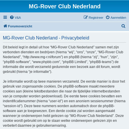
MG-Rover Club Nederland
V&A
Registreer
Aanmelden
Z
Forumoverzicht
o
MG-Rover Club Nederland - Privacybeleid
e
k
Dit beleid legt in detail uit hoe “MG-Rover Club Nederland” samen met zijn
verbonden diensten en bedrijven (hierna “wij”, “ons”, “onze”, “MG-Rover Club
Nederland”, “http://www.mg-r.nl/forum”) en phpBB (hierna “zij”, “hun”, “zijn”,
“phpBB-software”, “www.phpbb.com”, “phpBB Limited”, “phpBB-teams”) de
informatie die wordt verzameld gedurende een bezoek aan dit forum, wordt
gebruikt (hierna “je informatie”).
Je informatie wordt op twee manieren verzameld. De eerste manier is door het
gebruik van zogenaamde cookies. De phpBB-software maakt meerdere
cookies aan (kleine tekstbestanden die naar de tijdelijke internetbestanden
van je computer worden gedownload). De eerste twee cookies bevatten een
indentificatienummer (hierna “user-id”) en een anoniem sessienummer (hierna
“session-id”). Deze twee nummers worden automatisch door de phpBB-
software aan je toegewezen. Een derde cookie zal worden aangemaakt
wanneer je onderwerpen hebt gelezen op “MG-Rover Club Nederland”. Deze
cookie wordt gebruikt om op te slaan welke onderwerpen gelezen zijn en
verbetert daarmee je gebruikerservaring.